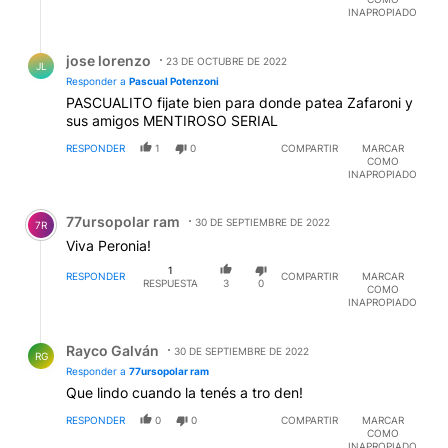
pueden justificar ni el agua que toman. eN LUGAR DE
INAPROPIADO
TANTAS PAVADAS SE DEBE EXIGIR QUE LA JUSTICIA
Respuesta de jose lorenzo.
SEA COMPLETAMENTE INDEPENDIENTE Y QUE SE
jose lorenzo
APLIQUE EL VIEJO DICHO.....QUIEN LAS HACE ...LAS
23 DE OCTUBRE DE 2022
JL
PAGA Y NO HAY EXCEPCIONES DE NINGUNA
Responder a
Pascual Potenzoni
INDOLE. Dias atras escuchaba que un condenado
PASCUALITO fijate bien para donde patea Zafaroni y
pide prision domiciliaria porque no puede ver a su
sus amigos MENTIROSO SERIAL
hijo.....Acaso le importo cuando delinquio
RESPONDER
1
0
COMPARTIR
MARCAR
?...perobueno...siempre hay alguien que hace una
COMO
INTERPRETACIOOOONNNNNNN distinta de la
INAPROPIADO
ley.....Basta de pavadas.-
Comentario de 77ursopolar ram.
77ursopolar ram
30 DE SEPTIEMBRE DE 2022
7R
Viva Peronia!
1
RESPONDER
COMPARTIR
MARCAR
RESPUESTA
3
0
COMO
INAPROPIADO
Respuesta de Rayco Galván.
Rayco Galván
30 DE SEPTIEMBRE DE 2022
RG
Responder a
77ursopolar ram
Que lindo cuando la tenés a tro den!
RESPONDER
0
0
COMPARTIR
MARCAR
COMO
INAPROPIADO