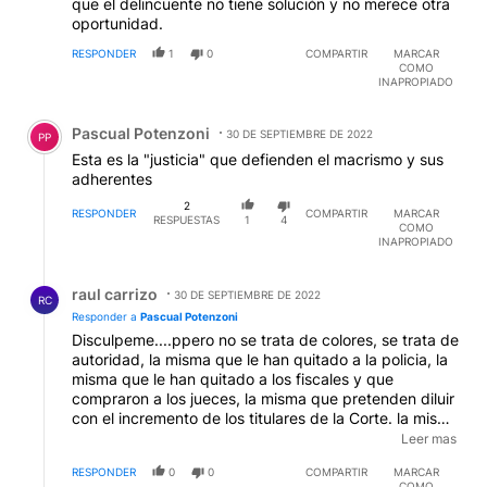
que el delincuente no tiene solución y no merece otra
oportunidad.
RESPONDER
1
0
COMPARTIR
MARCAR
COMO
INAPROPIADO
Comentario de Pascual Potenzoni.
Pascual Potenzoni
30 DE SEPTIEMBRE DE 2022
PP
Esta es la "justicia" que defienden el macrismo y sus
adherentes
2
RESPONDER
COMPARTIR
MARCAR
RESPUESTAS
1
4
COMO
INAPROPIADO
Respuesta de raul carrizo.
raul carrizo
30 DE SEPTIEMBRE DE 2022
RC
Responder a
Pascual Potenzoni
Disculpeme....ppero no se trata de colores, se trata de
autoridad, la misma que le han quitado a la policia, la
misma que le han quitado a los fiscales y que
compraron a los jueces, la misma que pretenden diluir
con el incremento de los titulares de la Corte. la misma
que utilizaron para dejar libres a tantos presos...la
Leer mas
misma que libero a tantos corruptos por FALTA DE
RESPONDER
0
0
COMPARTIR
MARCAR
MEEERITO...Cuando todo el mundo sabe que no
COMO