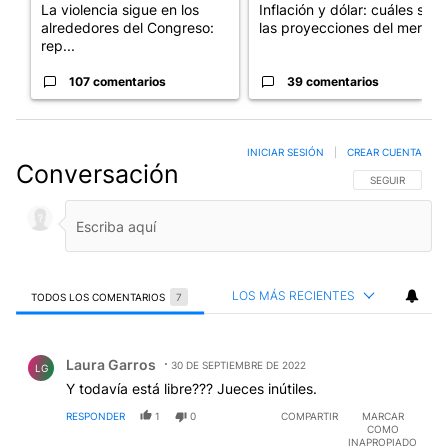
La violencia sigue en los
Inflación y dólar: cuáles son
alrededores del Congreso:
las proyecciones del merc...
rep...
107 comentarios
39 comentarios
INICIAR SESIÓN
|
CREAR CUENTA
Conversación
SIGA ESTA CO
SEGUIR
LOS MÁS RECIENTES
TODOS LOS COMENTARIOS
7
Todos los comentarios
Comentario de Laura Garros.
Laura Garros
30 DE SEPTIEMBRE DE 2022
LG
Y todavía está libre??? Jueces inútiles.
RESPONDER
1
0
COMPARTIR
MARCAR
COMO
INAPROPIADO