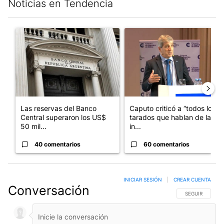
Noticias en Tendencia
Este listado muestra los artículos con más comentarios en los últim
Un artículo de tendencia con el título "Las reservas del Banco 
Un artículo de tendencia con e
Las reservas del Banco
Caputo criticó a “todos los
Central superaron los US$
tarados que hablan de la
50 mil...
in...
40 comentarios
60 comentarios
INICIAR SESIÓN
|
CREAR CUENTA
Conversación
SIGA ESTA CO
SEGUIR