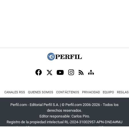
CANALES RSS
QUIENES SOMOS
CONTÁCTENOS
PRIVACIDAD
EQUIPO
REGLAS
Perfil.com - Editorial Perfil S.A.
| © Perfil.com 2006-2026 - Todos los
derechos reservados.
Editor responsable: Carlos Piro.
Registro de la propiedad intelectual RL-2024-31002957-APN-DNDA#MJ
Dirección:
California 2715
,
C1289ABI
,
CABA, Argentina
| Teléfono:
+54 9 11