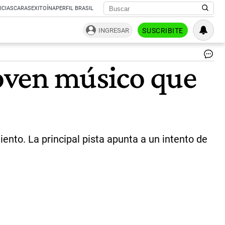
ICIAS
CARAS
EXITOÍNA
PERFIL BRASIL
INGRESAR
SUSCRIBITE
Sa
joven músico que
Ig
Sti
rec
un
ba
en
la
ca
ento. La principal pista apunta a un intento de
y
se
en
en
gr
es
|
Ce
Per