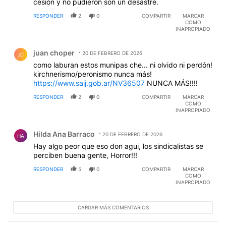
cesión y no pudieron son un desastre.
RESPONDER
2
0
COMPARTIR
MARCAR
COMO
INAPROPIADO
Comentario de juan choper.
juan choper
20 DE FEBRERO DE 2026
JC
como laburan estos munipas che... ni olvido ni perdón!
kirchnerismo/peronismo nunca más!
https://www.saij.gob.ar/NV36507
NUNCA MÁS!!!!
RESPONDER
2
0
COMPARTIR
MARCAR
COMO
INAPROPIADO
Comentario de Hilda Ana Barraco.
Hilda Ana Barraco
20 DE FEBRERO DE 2026
HA
Hay algo peor que eso don agui, los sindicalistas se
perciben buena gente, Horror!!!
RESPONDER
5
0
COMPARTIR
MARCAR
COMO
INAPROPIADO
CARGAR MÁS COMENTARIOS