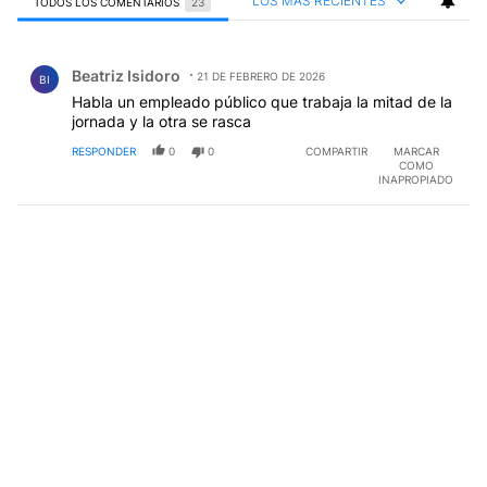
LOS MÁS RECIENTES
TODOS LOS COMENTARIOS
23
Todos los comentarios
Comentario de Beatriz Isidoro.
Beatriz Isidoro
21 DE FEBRERO DE 2026
BI
Habla un empleado público que trabaja la mitad de la
jornada y la otra se rasca
RESPONDER
0
0
COMPARTIR
MARCAR
COMO
INAPROPIADO