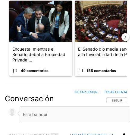
Un artículo de tendencia con el título "Encuesta, mientras el 
Un artículo de tendencia con e
Encuesta, mientras el
El Senado dio media sanción
Senado debatía Propiedad
a la Inviolabilidad de la P...
Privada,...
49 comentarios
155 comentarios
INICIAR SESIÓN
|
CREAR CUENTA
Conversación
SIGA ESTA CO
SEGUIR