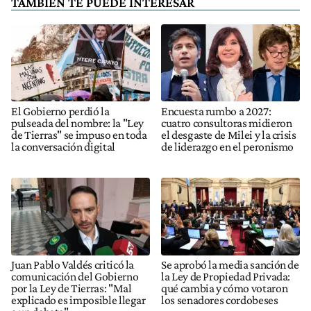
TAMBIÉN TE PUEDE INTERESAR
El Gobierno perdió la
Encuesta rumbo a 2027:
pulseada del nombre: la "Ley
cuatro consultoras midieron
de Tierras" se impuso en toda
el desgaste de Milei y la crisis
la conversación digital
de liderazgo en el peronismo
Juan Pablo Valdés criticó la
Se aprobó la media sanción de
comunicación del Gobierno
la Ley de Propiedad Privada:
por la Ley de Tierras: "Mal
qué cambia y cómo votaron
explicado es imposible llegar
los senadores cordobeses