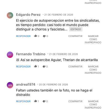
INAPROPIADO
Comentario de Edgardo Perez.
Edgardo Perez
21 DE FEBRERO DE 2026
EP
El ejercicio de autopercepcion entre los sindicalistas,
es tiempo perdido: casi todo el mundo puede
distinguir a chorros y fascistas...
EDITADO
RESPONDER
0
0
COMPARTIR
MARCAR
COMO
INAPROPIADO
Comentario de Fernando Trebino.
Fernando Trebino
21 DE FEBRERO DE 2026
FT
💩 Así se autopercibe Aguiar, Therian de alcantarilla
RESPONDER
1
0
COMPARTIR
MARCAR
COMO
INAPROPIADO
Comentario de andrea1974 .
andrea1974
20 DE FEBRERO DE 2026
AN
Faltan ustedes también en la foto, no se haga el
distraído
RESPONDER
1
0
COMPARTIR
MARCAR
COMO
INAPROPIADO