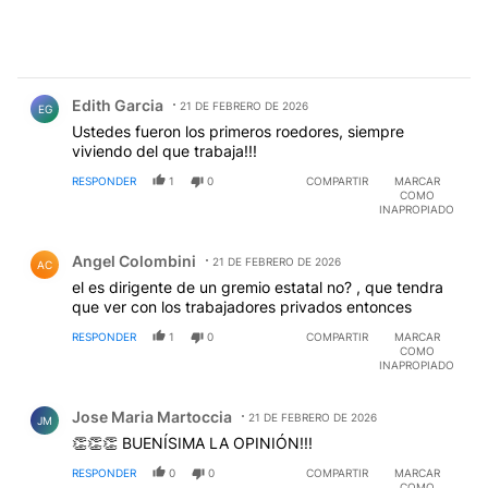
Comentario de Edith Garcia.
Edith Garcia
21 DE FEBRERO DE 2026
EG
Ustedes fueron los primeros roedores, siempre
viviendo del que trabaja!!!
RESPONDER
1
0
COMPARTIR
MARCAR
COMO
INAPROPIADO
Comentario de Angel Colombini.
Angel Colombini
21 DE FEBRERO DE 2026
AC
el es dirigente de un gremio estatal no? , que tendra
que ver con los trabajadores privados entonces
RESPONDER
1
0
COMPARTIR
MARCAR
COMO
INAPROPIADO
Comentario de Jose Maria Martoccia.
Jose Maria Martoccia
21 DE FEBRERO DE 2026
JM
👏👏👏 BUENÍSIMA LA OPINIÓN!!!
RESPONDER
0
0
COMPARTIR
MARCAR
COMO