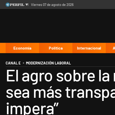
viernes 07 de agosto de 2026
Últimas noticias
Inicio
Ahora
Opinión
Cultura
Arte
Educación
Videos
Córdoba
Reperfilar
Diario del Juicio
Economía
Política
Internacional
A
CANAL E
MODERNIZACIÓN LABORAL
El agro sobre la
sea más transpa
impera”