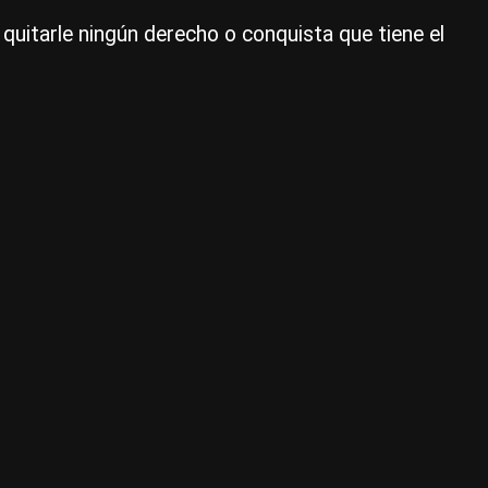
tra
uitarle ningún derecho o conquista que tiene el
en
el
se
rur
|
Ag
NA