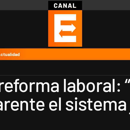
Política
Pymes
Salud
Internacional
Clima
Deportes
Business
Noticias
Caras
ctualidad
 reforma laboral
rente el sistema 