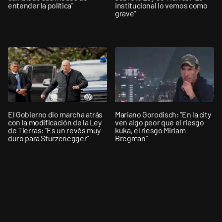
entender la política"
institucional lo vemos como
grave"
El Gobierno dio marcha atrás
Mariano Gorodisch: "En la city
con la modificación de la Ley
ven algo peor que el riesgo
de Tierras: "Es un revés muy
kuka, el riesgo Miriam
duro para Sturzenegger"
Bregman"