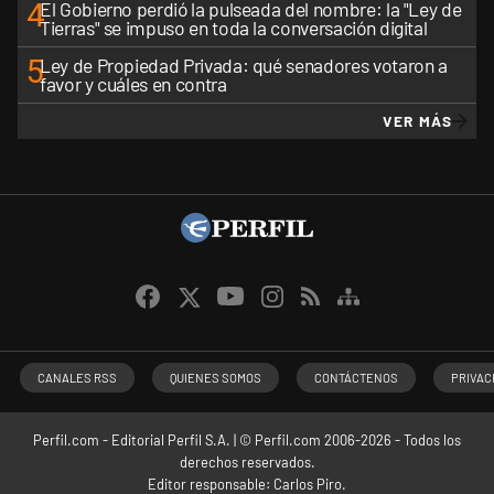
4
El Gobierno perdió la pulseada del nombre: la "Ley de
Tierras" se impuso en toda la conversación digital
5
Ley de Propiedad Privada: qué senadores votaron a
favor y cuáles en contra
VER MÁS
CANALES RSS
QUIENES SOMOS
CONTÁCTENOS
PRIVAC
Perfil.com - Editorial Perfil S.A.
| © Perfil.com 2006-2026 - Todos los
derechos reservados.
Editor responsable: Carlos Piro.