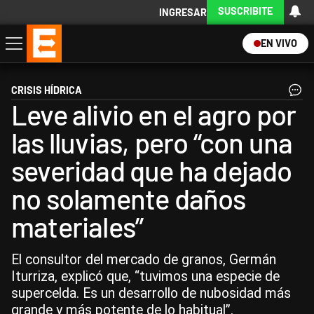
SUSCRIBITE
INGRESAR
EN VIVO
Economía
Política
Internacional
Actualidad
Descargá la App
CRISIS HÍDRICA
Leve alivio en el agro por
las lluvias, pero “con una
severidad que ha dejado
no solamente daños
materiales”
El consultor del mercado de granos, Germán
Iturriza, explicó que, “tuvimos una especie de
supercelda. Es un desarrollo de nubosidad más
grande y más potente de lo habitual”.