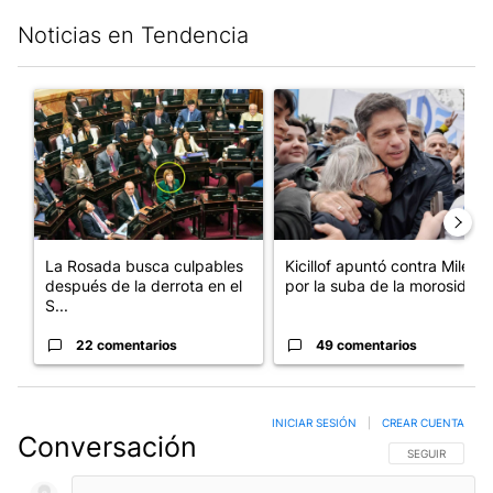
Noticias en Tendencia
Este listado muestra los artículos con más comentarios en los últim
Un artículo de tendencia con el título "La Rosada busca culpabl
Un artículo de tendencia con el
La Rosada busca culpables
Kicillof apuntó contra Milei
después de la derrota en el
por la suba de la morosida...
S...
22 comentarios
49 comentarios
INICIAR SESIÓN
|
CREAR CUENTA
Conversación
SIGA ESTA CO
SEGUIR