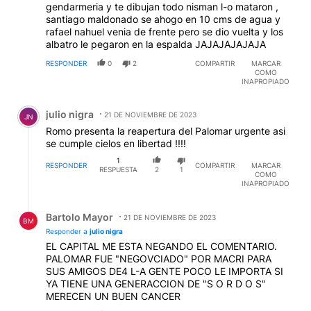
gendarmeria y te dibujan todo nisman l-o mataron ,
santiago maldonado se ahogo en 10 cms de agua y
rafael nahuel venia de frente pero se dio vuelta y los
albatro le pegaron en la espalda JAJAJAJAJAJA
RESPONDER
0
2
COMPARTIR
MARCAR
COMO
INAPROPIADO
Comentario de julio nigra.
julio nigra
21 DE NOVIEMBRE DE 2023
JN
Romo presenta la reapertura del Palomar urgente asi
se cumple cielos en libertad !!!!
1
RESPONDER
COMPARTIR
MARCAR
RESPUESTA
2
1
COMO
INAPROPIADO
Respuesta de Bartolo Mayor.
Bartolo Mayor
21 DE NOVIEMBRE DE 2023
BM
Responder a
julio nigra
EL CAPITAL ME ESTA NEGANDO EL COMENTARIO.
PALOMAR FUE "NEGOVCIADO" POR MACRI PARA
SUS AMIGOS DE4 L-A GENTE POCO LE IMPORTA SI
YA TIENE UNA GENERACCION DE "S O R D O S"
MERECEN UN BUEN CANCER