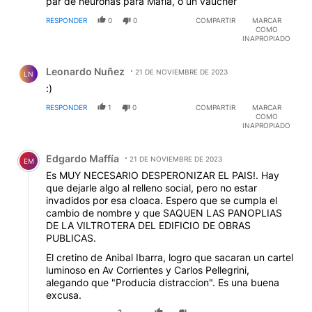
par de neuronas para Mafia, o un vaucher
RESPONDER
0
0
COMPARTIR
MARCAR
COMO
INAPROPIADO
Comentario de Leonardo Nuñez.
Leonardo Nuñez
21 DE NOVIEMBRE DE 2023
LN
:)
RESPONDER
1
0
COMPARTIR
MARCAR
COMO
INAPROPIADO
Comentario de Edgardo Maffía.
Edgardo Maffía
21 DE NOVIEMBRE DE 2023
EM
Es MUY NECESARIO DESPERONIZAR EL PAIS!. Hay
que dejarle algo al relleno social, pero no estar
invadidos por esa cIoaca. Espero que se cumpla el
cambio de nombre y que SAQUEN LAS PANOPLIAS
DE LA VILTROTERA DEL EDIFICIO DE OBRAS
PUBLICAS.
El cretino de Anibal Ibarra, logro que sacaran un cartel
luminoso en Av Corrientes y Carlos Pellegrini,
alegando que "Producia distraccion". Es una buena
excusa.