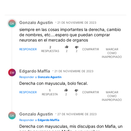
Comentario de Gonzalo Agustin.
Gonzalo Agustin
21 DE NOVIEMBRE DE 2023
GA
siempre en las cosas importantes la derecha, cambio
de nombres, etc....espero que puedan comprar
neuronas en el mercado de organos
2
RESPONDER
COMPARTIR
MARCAR
RESPUESTAS
2
2
COMO
INAPROPIADO
Respuesta de Edgardo Maffía.
Edgardo Maffía
21 DE NOVIEMBRE DE 2023
EM
Responder a
Gonzalo Agustin
Derecha con mayuscula, boIo fecaI.
1
RESPONDER
COMPARTIR
MARCAR
RESPUESTA
2
0
COMO
INAPROPIADO
Respuesta de Gonzalo Agustin.
Gonzalo Agustin
27 DE NOVIEMBRE DE 2023
GA
Responder a
Edgardo Maffía
Derecha con mayusculas, mis disculpas don Mafia, un