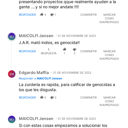
presentando proyectos qque realmente ayuden a la
gente ....y si no mejor andate !!!!
RESPONDER
3
1
COMPARTIR
MARCAR
COMO
INAPROPIADO
Comentario de MAICOLFI Jensen.
MAICOLFI Jensen
21 DE NOVIEMBRE DE 2023
MJ
J.A.R. mató indios, es genocida!!
1
RESPONDER
COMPARTIR
MARCAR
RESPUESTA
1
2
COMO
INAPROPIADO
Respuesta de Edgardo Maffía.
Edgardo Maffía
21 DE NOVIEMBRE DE 2023
EM
Responder a
MAICOLFI Jensen
La zurderia es rapida, para calificar de genocidas a
los que les disgusta.
RESPONDER
0
0
COMPARTIR
MARCAR
COMO
INAPROPIADO
Comentario de MAICOLFI Jensen.
MAICOLFI Jensen
21 DE NOVIEMBRE DE 2023
MJ
Si con estas cosas empezamos a solucionar los