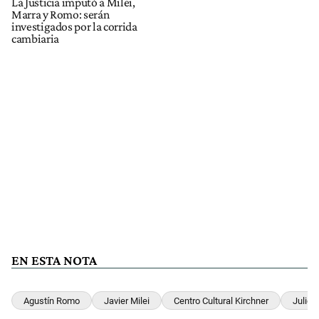
La Justicia imputó a Milei,
Marra y Romo: serán
investigados por la corrida
cambiaria
EN ESTA NOTA
Agustín Romo
Javier Milei
Centro Cultural Kirchner
Julio 