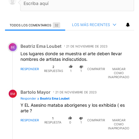
LOS MÁS RECIENTES
TODOS LOS COMENTARIOS
32
Todos los comentarios
Comentario de Beatriz Ema Loubet.
Beatriz Ema Loubet
21 DE NOVIEMBRE DE 2023
BE
Los lugares donde se muestra el arte deben llevar
nombres de artistas indiscutidos.
2
RESPONDER
COMPARTIR
MARCAR
RESPUESTAS
1
1
COMO
INAPROPIADO
Respuesta de Bartolo Mayor.
Bartolo Mayor
21 DE NOVIEMBRE DE 2023
BM
Responder a
Beatriz Ema Loubet
Y EL Asesino mataba aborigenes y los exhibida ( es
arte ?
1
RESPONDER
COMPARTIR
MARCAR
RESPUESTA
0
1
COMO
INAPROPIADO
Respuesta de Beatriz Ema Loubet.