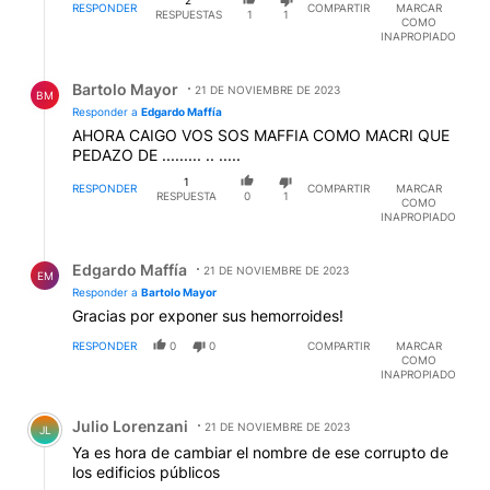
2
RESPONDER
COMPARTIR
MARCAR
RESPUESTAS
1
1
COMO
INAPROPIADO
Respuesta de Bartolo Mayor.
Bartolo Mayor
21 DE NOVIEMBRE DE 2023
BM
Responder a
Edgardo Maffía
AHORA CAIGO VOS SOS MAFFIA COMO MACRI QUE
PEDAZO DE ......... .. .....
1
RESPONDER
COMPARTIR
MARCAR
RESPUESTA
0
1
COMO
INAPROPIADO
Respuesta de Edgardo Maffía.
Edgardo Maffía
21 DE NOVIEMBRE DE 2023
EM
Responder a
Bartolo Mayor
Gracias por exponer sus hemorroides!
RESPONDER
0
0
COMPARTIR
MARCAR
COMO
INAPROPIADO
Comentario de Julio Lorenzani.
Julio Lorenzani
21 DE NOVIEMBRE DE 2023
JL
Ya es hora de cambiar el nombre de ese corrupto de
los edificios públicos