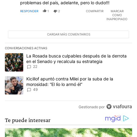
problemas del país, adelante, pero lo dudo!!!
RESPONDER
1
2
COMPARTIR
MARCAR
COMO
INAPROPIADO
CARGAR MÁS COMENTARIOS
CONVERSACIONES ACTIVAS
Este listado muestra los artículos con más comentarios en los últim
Un artículo de tendencia con el título "La Rosada busca culpables
La Rosada busca culpables después de la derrota
en el Senado y recalcula su estrategia
22
Un artículo de tendencia con el título "Kicillof apuntó contra Milei 
Kicillof apuntó contra Milei por la suba de la
morosidad: “El lío lo armó él”
49
Gestionado por