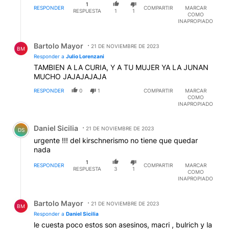
1
RESPONDER
COMPARTIR
MARCAR
RESPUESTA
1
1
COMO
INAPROPIADO
Respuesta de Bartolo Mayor.
Bartolo Mayor
21 DE NOVIEMBRE DE 2023
BM
Responder a
Julio Lorenzani
TAMBIEN A LA CURIA, Y A TU MUJER YA LA JUNAN
MUCHO JAJAJAJAJA
RESPONDER
0
1
COMPARTIR
MARCAR
COMO
INAPROPIADO
Comentario de Daniel Sicilia.
Daniel Sicilia
21 DE NOVIEMBRE DE 2023
DS
urgente !!! del kirschnerismo no tiene que quedar
nada
1
RESPONDER
COMPARTIR
MARCAR
RESPUESTA
3
1
COMO
INAPROPIADO
Respuesta de Bartolo Mayor.
Bartolo Mayor
21 DE NOVIEMBRE DE 2023
BM
Responder a
Daniel Sicilia
le cuesta poco estos son asesinos, macri , bulrich y la