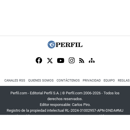
CANALES RSS
QUIENES SOMOS
CONTÁCTENOS
PRIVACIDAD
EQUIPO
REGLAS
Perfil.com - Editorial Perfil S.A.
| © Perfil.com 2006-2026 - Todos los
derechos reservados.
Editor responsable: Carlos Piro.
Registro de la propiedad intelectual RL-2024-31002957-APN-DNDA#MJ
Dirección:
California 2715
,
C1289ABI
,
CABA, Argentina
| Teléfono:
+54 9 11
3453 4567
| E-mail:
atencion@perfil.com