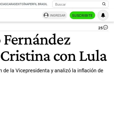
ICIAS
CARAS
EXITOÍNA
PERFIL BRASIL
INGRESAR
SUSCRIBITE
25
Alb
o Fernández
Fe
jun
a
Cristina con Lula
Ag
Ro
|
NA
 de la Vicepresidenta y analizó la inflación de