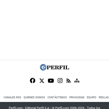
CANALES RSS
QUIENES SOMOS
CONTÁCTENOS
PRIVACIDAD
EQUIPO
REGLAS
Perfil.com - Editorial Perfil S.A.
| © Perfil.com 2006-2026 - Todos los