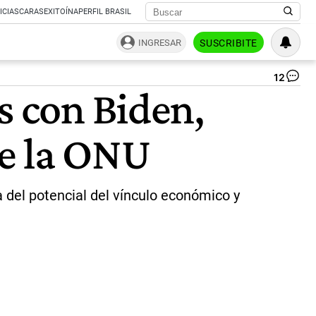
ICIAS
CARAS
EXITOÍNA
PERFIL BRASIL
INGRESAR
SUSCRIBITE
12
Alb
s con Biden,
Fe
en
la
de la ONU
ce
y
bri
en
po
a del potencial del vínculo económico y
Bi
en
la
Cu
de
las
Am
|
Ce