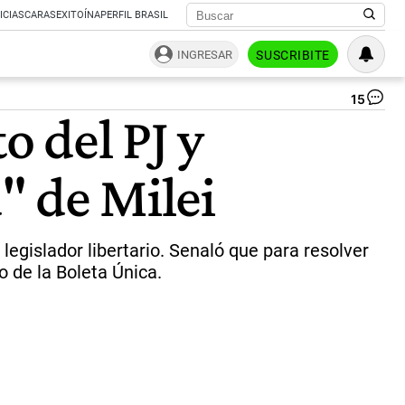
ICIAS
CARAS
EXITOÍNA
PERFIL BRASIL
INGRESAR
SUSCRIBITE
15
Ac
 del PJ y
del
par
jus
d" de Milei
de
Sa
Mar
en
ho
 legislador libertario. Senaló que para resolver
a
 de la Boleta Única.
los
fus
de
Jo
Le
Su
|
Twi