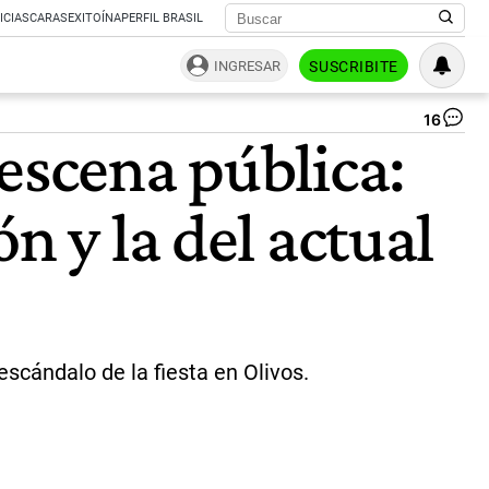
ICIAS
CARAS
EXITOÍNA
PERFIL BRASIL
INGRESAR
SUSCRIBITE
16
Alb
escena pública:
Fe
|
CE
n y la del actual
scándalo de la fiesta en Olivos.