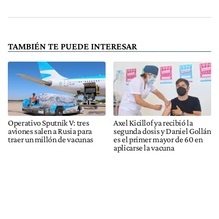
TAMBIÉN TE PUEDE INTERESAR
Operativo Sputnik V: tres
Axel Kicillof ya recibió la
aviones salen a Rusia para
segunda dosis y Daniel Gollán
traer un millón de vacunas
es el primer mayor de 60 en
aplicarse la vacuna