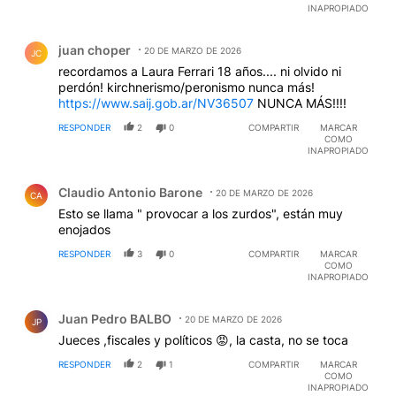
INAPROPIADO
Comentario de juan choper.
juan choper
20 DE MARZO DE 2026
JC
recordamos a Laura Ferrari 18 años.... ni olvido ni
perdón! kirchnerismo/peronismo nunca más!
https://www.saij.gob.ar/NV36507
NUNCA MÁS!!!!
RESPONDER
2
0
COMPARTIR
MARCAR
COMO
INAPROPIADO
Comentario de Claudio Antonio Barone.
Claudio Antonio Barone
20 DE MARZO DE 2026
CA
Esto se llama " provocar a los zurdos", están muy
enojados
RESPONDER
3
0
COMPARTIR
MARCAR
COMO
INAPROPIADO
Comentario de Juan Pedro BALBO.
Juan Pedro BALBO
20 DE MARZO DE 2026
JP
Jueces ,fiscales y políticos 😡, la casta, no se toca
RESPONDER
2
1
COMPARTIR
MARCAR
COMO
INAPROPIADO