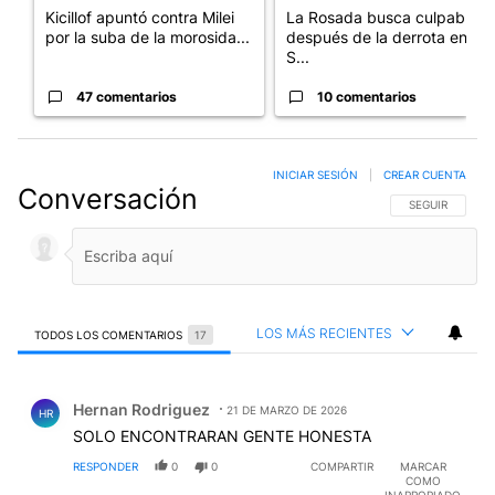
Kicillof apuntó contra Milei
La Rosada busca culpables
por la suba de la morosida...
después de la derrota en el
S...
47 comentarios
10 comentarios
INICIAR SESIÓN
|
CREAR CUENTA
Conversación
SIGA ESTA CO
SEGUIR
LOS MÁS RECIENTES
TODOS LOS COMENTARIOS
17
Todos los comentarios
Comentario de Hernan Rodriguez.
Hernan Rodriguez
21 DE MARZO DE 2026
HR
SOLO ENCONTRARAN GENTE HONESTA
RESPONDER
0
0
COMPARTIR
MARCAR
COMO
INAPROPIADO