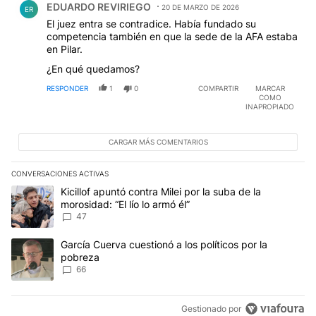
EDUARDO REVIRIEGO
20 DE MARZO DE 2026
ER
El juez entra se contradice. Había fundado su
competencia también en que la sede de la AFA estaba
en Pilar.
¿En qué quedamos?
RESPONDER
1
0
COMPARTIR
MARCAR
COMO
INAPROPIADO
CARGAR MÁS COMENTARIOS
CONVERSACIONES ACTIVAS
Este listado muestra los artículos con más comentarios en los últim
Un artículo de tendencia con el título "Kicillof apuntó contra Milei 
Kicillof apuntó contra Milei por la suba de la
morosidad: “El lío lo armó él”
47
Un artículo de tendencia con el título "García Cuerva cuestionó a 
García Cuerva cuestionó a los políticos por la
pobreza
66
Gestionado por