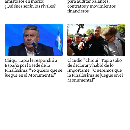
amistosos en marzo:
para auditar balances,
¿Quiénes serán los rivales?
contratos y movimientos
financieros
Chiqui Tapia le respondió a
Claudio "Chiqui" Tapia salió
España por la sede de la
de declarar y habló de lo
Finalíssima: “Yo quiero que se
importante: “Queremos que
juegue en el Monumental”
la Finalissima se juegue en el
Monumental”