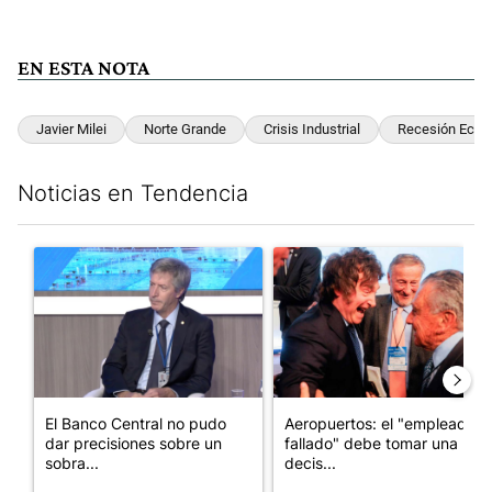
EN ESTA NOTA
Javier Milei
Norte Grande
Crisis Industrial
Recesión Econ
Noticias en Tendencia
Este listado muestra los artículos con más comentarios en los últim
Un artículo de tendencia con el título "El Banco Central no pud
Un artículo de tendencia con e
El Banco Central no pudo
Aeropuertos: el "empleado
dar precisiones sobre un
fallado" debe tomar una
sobra...
decis...