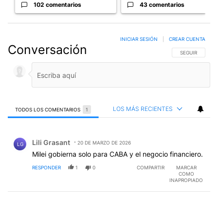
102 comentarios
43 comentarios
INICIAR SESIÓN
|
CREAR CUENTA
Conversación
SIGA ESTA CO
SEGUIR
LOS MÁS RECIENTES
TODOS LOS COMENTARIOS
1
Todos los comentarios
Comentario de Lili Grasant.
Lili Grasant
20 DE MARZO DE 2026
LG
Milei gobierna solo para CABA y el negocio financiero.
RESPONDER
1
0
COMPARTIR
MARCAR
COMO
INAPROPIADO