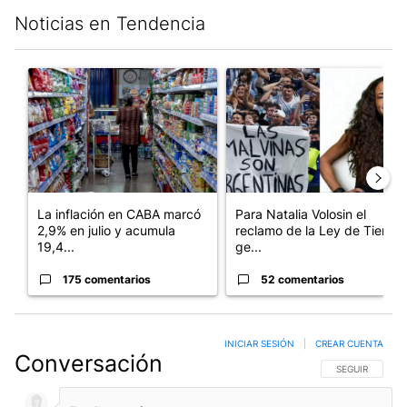
Noticias en Tendencia
Este listado muestra los artículos con más comentarios en los últim
Un artículo de tendencia con el título "La inflación en CABA m
Un artículo de tendencia con e
La inflación en CABA marcó
Para Natalia Volosin el
2,9% en julio y acumula
reclamo de la Ley de Tierras
19,4...
ge...
175 comentarios
52 comentarios
INICIAR SESIÓN
|
CREAR CUENTA
Conversación
SIGA ESTA CO
SEGUIR