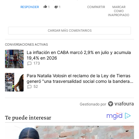
RESPONDER
1
1
COMPARTIR
MARCAR
COMO
INAPROPIADO
CARGAR MÁS COMENTARIOS
CONVERSACIONES ACTIVAS
Este listado muestra los artículos con más comentarios en los últim
Un artículo de tendencia con el título "La inflación en CABA marc
La inflación en CABA marcó 2,9% en julio y acumula
19,4% en 2026
173
Un artículo de tendencia con el título "Para Natalia Volosin el re
Para Natalia Volosin el reclamo de la Ley de Tierras
generó "una trasversalidad social como la bandera
de Malvinas"
52
Gestionado por