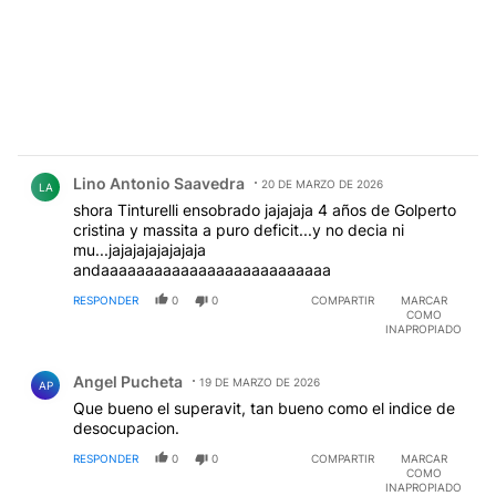
Comentario de Lino Antonio Saavedra.
Lino Antonio Saavedra
20 DE MARZO DE 2026
LA
shora Tinturelli ensobrado jajajaja 4 años de Golperto
cristina y massita a puro deficit...y no decia ni
mu...jajajajajajajaja
andaaaaaaaaaaaaaaaaaaaaaaaaaa
RESPONDER
0
0
COMPARTIR
MARCAR
COMO
INAPROPIADO
Comentario de Angel Pucheta.
Angel Pucheta
19 DE MARZO DE 2026
AP
Que bueno el superavit, tan bueno como el indice de
desocupacion.
RESPONDER
0
0
COMPARTIR
MARCAR
COMO
INAPROPIADO