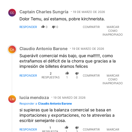
Comentario de Captain Charles Sungría.
Captain Charles Sungría
19 DE MARZO DE 2026
CC
Dolor Temu, así estamos, pobre kirchnerista.
RESPONDER
0
0
COMPARTIR
MARCAR
COMO
INAPROPIADO
Comentario de Claudio Antonio Barone.
Claudio Antonio Barone
19 DE MARZO DE 2026
CA
Superávit comercial más bajo, que mal!!!!!, como
extrañamos el déficit de la chorra que gracias a la
impresión de billetes éramos felices
2
RESPONDER
COMPARTIR
MARCAR
RESPUESTAS
1
0
COMO
INAPROPIADO
Respuesta de lucia mendoza.
lucia mendoza
19 DE MARZO DE 2026
LM
Responder a
Claudio Antonio Barone
si supieras que la balanza comercial se basa en
importaciones y exportaciones, no te atreverías a
escribir semejante cosa.
1
RESPONDER
COMPARTIR
MARCAR
RESPUESTA
1
3