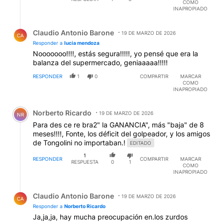
COMO
INAPROPIADO
Respuesta de Claudio Antonio Barone.
Claudio Antonio Barone
19 DE MARZO DE 2026
CA
Responder a
lucia mendoza
Nooooooo!!!!, estás segura!!!!!, yo pensé que era la
balanza del supermercado, geniaaaaa!!!!!
RESPONDER
1
0
COMPARTIR
MARCAR
COMO
INAPROPIADO
Comentario de Norberto Ricardo.
Norberto Ricardo
19 DE MARZO DE 2026
NR
Para des ce re bra2" la GANANCIA", más "baja" de 8
meses!!!!, Fonte, los déficit del golpeador, y los amigos
de Tongolini no importaban.!
EDITADO
1
RESPONDER
COMPARTIR
MARCAR
RESPUESTA
0
1
COMO
INAPROPIADO
Respuesta de Claudio Antonio Barone.
Claudio Antonio Barone
19 DE MARZO DE 2026
CA
Responder a
Norberto Ricardo
Ja,ja,ja, hay mucha preocupación en.los zurdos