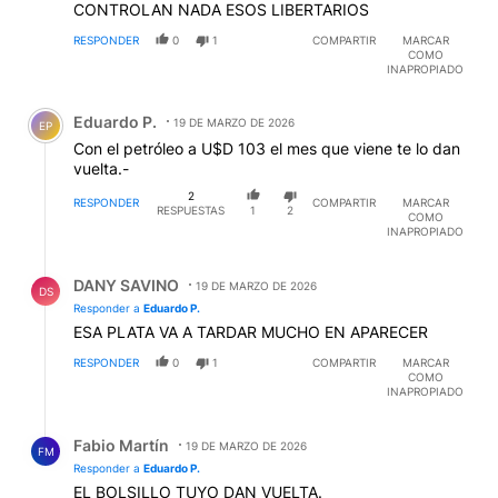
CONTROLAN NADA ESOS LIBERTARIOS
RESPONDER
0
1
COMPARTIR
MARCAR
COMO
INAPROPIADO
Comentario de Eduardo P..
Eduardo P.
19 DE MARZO DE 2026
EP
Con el petróleo a U$D 103 el mes que viene te lo dan
vuelta.-
2
RESPONDER
COMPARTIR
MARCAR
RESPUESTAS
1
2
COMO
INAPROPIADO
Respuesta de DANY SAVINO.
DANY SAVINO
19 DE MARZO DE 2026
DS
Responder a
Eduardo P.
ESA PLATA VA A TARDAR MUCHO EN APARECER
RESPONDER
0
1
COMPARTIR
MARCAR
COMO
INAPROPIADO
Respuesta de Fabio Martín.
Fabio Martín
19 DE MARZO DE 2026
FM
Responder a
Eduardo P.
EL BOLSILLO TUYO DAN VUELTA.