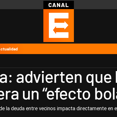
Política
Pymes
Salud
Internacional
Clima
Deportes
Business
Noticias
Caras
ctualidad
a: advierten que
ra un “efecto bol
 de la deuda entre vecinos impacta directamente en el