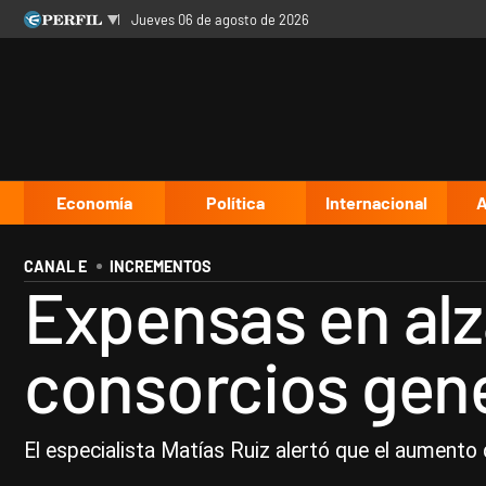
jueves 06 de agosto de 2026
Últimas noticias
Inicio
Ahora
Opinión
Cultura
Arte
Educación
Videos
Córdoba
Reperfilar
Diario del Juicio
Economía
Política
Internacional
A
CANAL E
INCREMENTOS
Expensas en alz
consorcios gene
El especialista Matías Ruiz alertó que el aumento