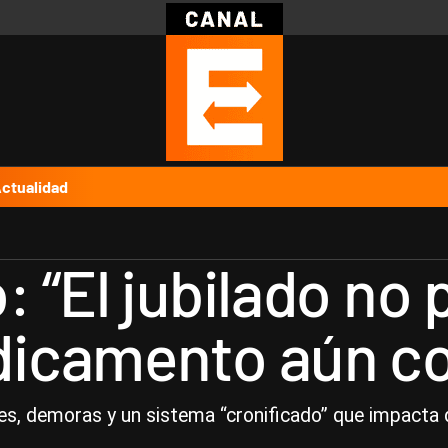
Política
Pymes
Salud
Internacional
Clima
Deportes
Business
Noticias
Caras
ctualidad
“El jubilado no 
icamento aún co
tes, demoras y un sistema “cronificado” que impacta 