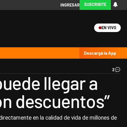
SUSCRIBITE
INGRESAR
EN VIVO
Ciencia
Protagonistas
Tecnología
CARAS
Exitoina
Turismo
Exitoina
Gaming
Vivo
Descargá la App
2
Eu
puede llegar a
Se
"Ho
de
n descuentos”
ca
10
pe
qu
se
directamente en la calidad de vida de millones de
jub
en