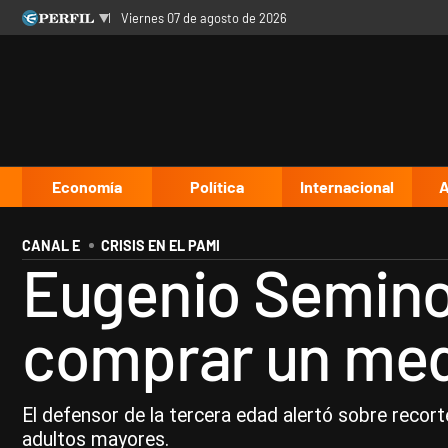
viernes 07 de agosto de 2026
Últimas noticias
Inicio
Ahora
Opinión
Cultura
Arte
Educación
Videos
Córdoba
Reperfilar
Diario del Juicio
Economía
Política
Internacional
A
CANAL E
CRISIS EN EL PAMI
Eugenio Semino: 
comprar un med
El defensor de la tercera edad alertó sobre recor
adultos mayores.