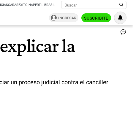
ICIAS
CARAS
EXITOÍNA
PERFIL BRASIL
INGRESAR
SUSCRIBITE
|
explicar la
Ce
iar un proceso judicial contra el canciller