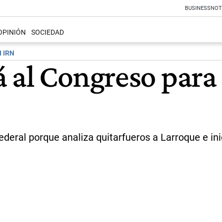
BUSINESS
NOT
OPINIÓN
SOCIEDAD
 IRN
al Congreso para 
ederal porque analiza quitarfueros a Larroque e inic