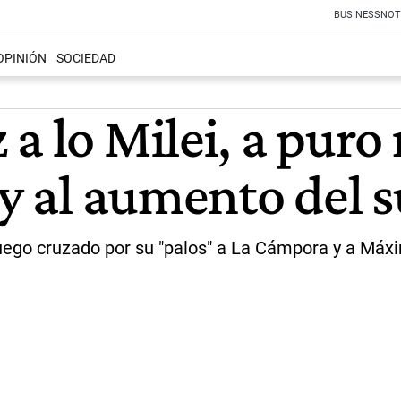
BUSINESS
NOT
OPINIÓN
SOCIEDAD
a lo Milei, a puro
 y al aumento del 
fuego cruzado por su "palos" a La Cámpora y a Máx