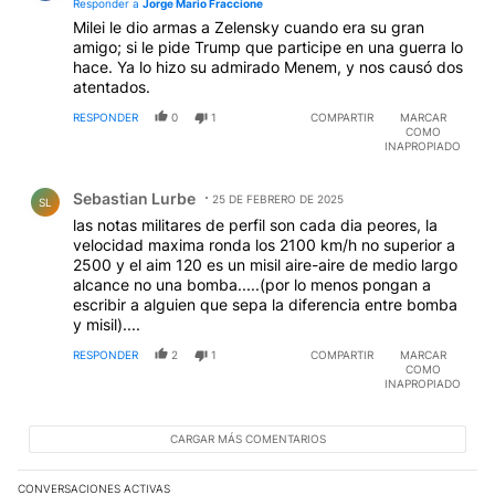
Responder a
Jorge Mario Fraccione
Milei le dio armas a Zelensky cuando era su gran
amigo; si le pide Trump que participe en una guerra lo
hace. Ya lo hizo su admirado Menem, y nos causó dos
atentados.
RESPONDER
0
1
COMPARTIR
MARCAR
COMO
INAPROPIADO
Comentario de Sebastian Lurbe.
Sebastian Lurbe
25 DE FEBRERO DE 2025
SL
las notas militares de perfil son cada dia peores, la
velocidad maxima ronda los 2100 km/h no superior a
2500 y el aim 120 es un misil aire-aire de medio largo
alcance no una bomba.....(por lo menos pongan a
escribir a alguien que sepa la diferencia entre bomba
y misil)....
RESPONDER
2
1
COMPARTIR
MARCAR
COMO
INAPROPIADO
CARGAR MÁS COMENTARIOS
CONVERSACIONES ACTIVAS