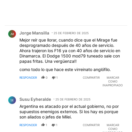
Comentario de Jorge Mansilla.
Jorge Mansilla
25 DE FEBRERO DE 2025
JM
Mejor reír que llorar, cuando dice que el Mirage fue
desprogramado después de 40 años de servicio.
Ahora trajeron los F16 ya con 40 años de servicio en
Dinamarca. El Dodge 1500 mod79 tuneado sale con
papas fritas. Una vergüenza!!
como todo lo que hace este virreinato anglófilo.
RESPONDER
0
1
COMPARTIR
MARCAR
COMO
INAPROPIADO
Comentario de Susu Eyheralde.
Susu Eyheralde
25 DE FEBRERO DE 2025
SE
Argentina es atacado por el actual gobierno, no por
supuestos enemigos externos. Si los hay es porque
son aliados o jefes de Milei.
RESPONDER
1
1
COMPARTIR
MARCAR
COMO