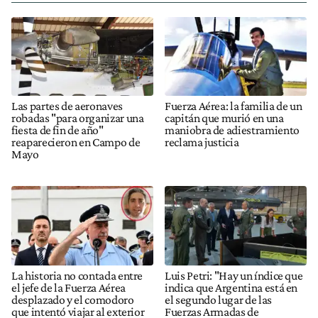
Las partes de aeronaves
Fuerza Aérea: la familia de un
robadas "para organizar una
capitán que murió en una
fiesta de fin de año"
maniobra de adiestramiento
reaparecieron en Campo de
reclama justicia
Mayo
La historia no contada entre
Luis Petri: "Hay un índice que
el jefe de la Fuerza Aérea
indica que Argentina está en
desplazado y el comodoro
el segundo lugar de las
que intentó viajar al exterior
Fuerzas Armadas de