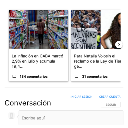
Este listado muestra los artículos con más comentarios en los últim
Un artículo de tendencia con el título "La inflación en CABA m
Un artículo de tendencia con e
La inflación en CABA marcó
Para Natalia Volosin el
2,9% en julio y acumula
reclamo de la Ley de Tierras
19,4...
ge...
134 comentarios
31 comentarios
INICIAR SESIÓN
|
CREAR CUENTA
Conversación
SIGA ESTA CO
SEGUIR