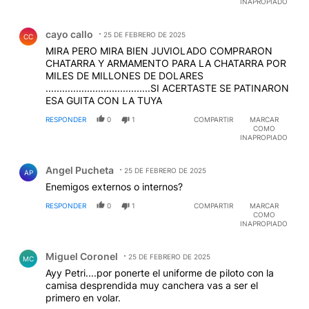
INAPROPIADO
Comentario de cayo callo.
cayo callo
25 DE FEBRERO DE 2025
CC
MIRA PERO MIRA BIEN JUVIOLADO COMPRARON
CHATARRA Y ARMAMENTO PARA LA CHATARRA POR
MILES DE MILLONES DE DOLARES
......................................SI ACERTASTE SE PATINARON
ESA GUITA CON LA TUYA
RESPONDER
0
1
COMPARTIR
MARCAR
COMO
INAPROPIADO
Comentario de Angel Pucheta.
Angel Pucheta
25 DE FEBRERO DE 2025
AP
Enemigos externos o internos?
RESPONDER
0
1
COMPARTIR
MARCAR
COMO
INAPROPIADO
Comentario de Miguel Coronel.
Miguel Coronel
25 DE FEBRERO DE 2025
MC
Ayy Petri....por ponerte el uniforme de piloto con la
camisa desprendida muy canchera vas a ser el
primero en volar.