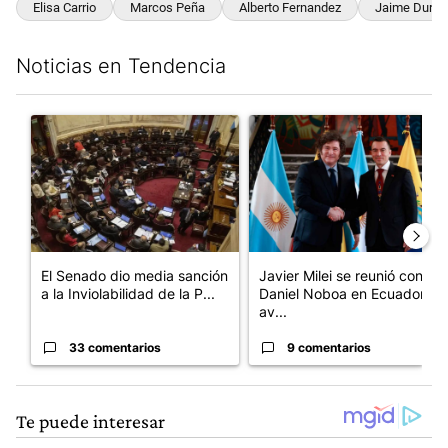
Elisa Carrio
Marcos Peña
Alberto Fernandez
Jaime Duran
Noticias en Tendencia
Este listado muestra los artículos con más comentarios en los últim
Un artículo de tendencia con el título "El Senado dio media san
Un artículo de tendencia con e
El Senado dio media sanción
Javier Milei se reunió con
a la Inviolabilidad de la P...
Daniel Noboa en Ecuador y
av...
33 comentarios
9 comentarios