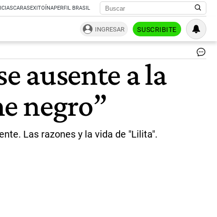
ICIAS
CARAS
EXITOÍNA
PERFIL BRASIL
INGRESAR
SUSCRIBITE
Ais
se ausente a la
Re
la
vis
ne negro”
de
un
leg
qu
le
te. Las razones y la vida de "Lilita".
lle
re
Ha
co
Ro
Lar
|
ce