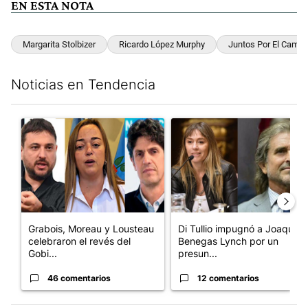
EN ESTA NOTA
Margarita Stolbizer
Ricardo López Murphy
Juntos Por El Cambi
Noticias en Tendencia
Este listado muestra los artículos con más comentarios en los últim
Un artículo de tendencia con el título "Grabois, Moreau y Loust
Un artículo de tendencia con e
Grabois, Moreau y Lousteau
Di Tullio impugnó a Joaquín
celebraron el revés del
Benegas Lynch por un
Gobi...
presun...
46 comentarios
12 comentarios