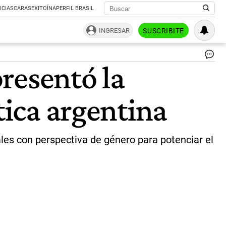
ICIAS
CARAS
EXITOÍNA
PERFIL BRASIL
INGRESAR
SUSCRIBITE
BI
resentó la
DE
JU
CL
tica argentina
AR
|
Un
de
tre
ales con perspectiva de género para potenciar el
de
feb