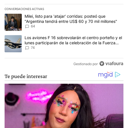
CONVERSACIONES ACTIVAS
Este listado muestra los artículos con más comentarios en los últim
Un artículo de tendencia con el título "Milei, listo para 'atajar' 
Milei, listo para 'atajar' corridas: posteó que
"Argentina tendrá entre US$ 60 y 70 mil millones"
64
Un artículo de tendencia con el título "Los aviones F 16 sobrevola
Los aviones F 16 sobrevolarán el centro porteño y el
lunes participarán de la celebración de la Fuerza
Aérea
74
Gestionado por