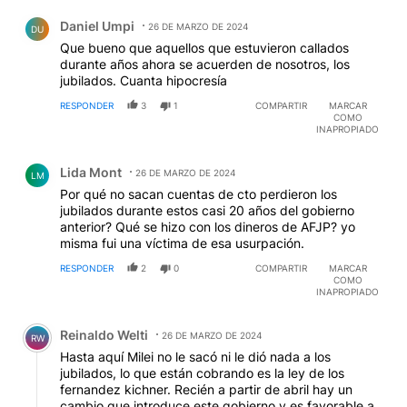
Comentario de Daniel Umpi.
Daniel Umpi
26 DE MARZO DE 2024
DU
Que bueno que aquellos que estuvieron callados
durante años ahora se acuerden de nosotros, los
jubilados. Cuanta hipocresía
RESPONDER
3
1
COMPARTIR
MARCAR
COMO
INAPROPIADO
Comentario de Lida Mont.
Lida Mont
26 DE MARZO DE 2024
LM
Por qué no sacan cuentas de cto perdieron los
jubilados durante estos casi 20 años del gobierno
anterior? Qué se hizo con los dineros de AFJP? yo
misma fui una víctima de esa usurpación.
RESPONDER
2
0
COMPARTIR
MARCAR
COMO
INAPROPIADO
Comentario de Reinaldo Welti.
Reinaldo Welti
26 DE MARZO DE 2024
RW
Hasta aquí Milei no le sacó ni le dió nada a los
jubilados, lo que están cobrando es la ley de los
fernandez kichner. Recién a partir de abril hay un
cambio que introduce este gobierno y es favorable a