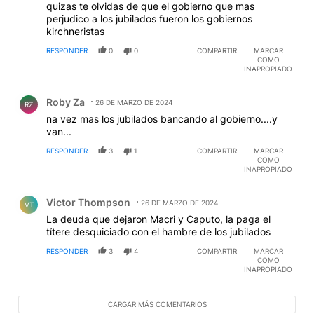
quizas te olvidas de que el gobierno que mas
perjudico a los jubilados fueron los gobiernos
kirchneristas
RESPONDER
0
0
COMPARTIR
MARCAR
COMO
INAPROPIADO
Comentario de Roby Za.
Roby Za
26 DE MARZO DE 2024
RZ
na vez mas los jubilados bancando al gobierno....y
van...
RESPONDER
3
1
COMPARTIR
MARCAR
COMO
INAPROPIADO
Comentario de Victor Thompson.
Victor Thompson
26 DE MARZO DE 2024
VT
La deuda que dejaron Macri y Caputo, la paga el
títere desquiciado con el hambre de los jubilados
RESPONDER
3
4
COMPARTIR
MARCAR
COMO
INAPROPIADO
CARGAR MÁS COMENTARIOS