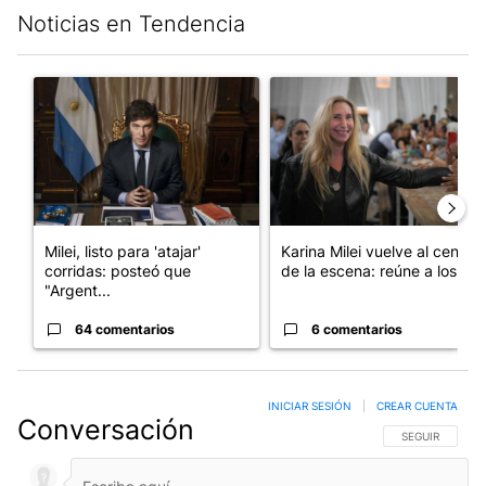
Noticias en Tendencia
Este listado muestra los artículos con más comentarios en los últim
Un artículo de tendencia con el título "Milei, listo para 'atajar
Un artículo de tendencia con e
Milei, listo para 'atajar'
Karina Milei vuelve al centro
corridas: posteó que
de la escena: reúne a los...
"Argent...
64 comentarios
6 comentarios
INICIAR SESIÓN
|
CREAR CUENTA
Conversación
SIGA ESTA CO
SEGUIR