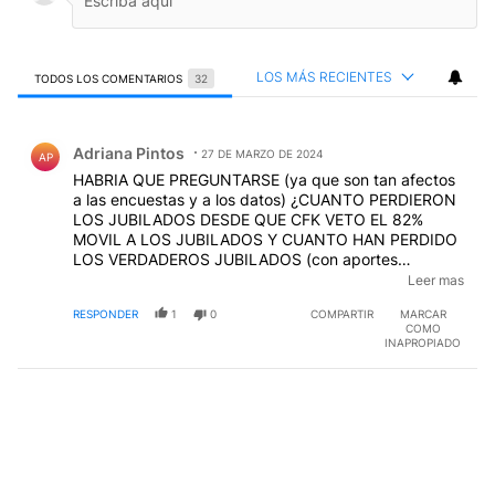
LOS MÁS RECIENTES
TODOS LOS COMENTARIOS
32
Todos los comentarios
Comentario de Adriana Pintos.
Adriana Pintos
27 DE MARZO DE 2024
AP
HABRIA QUE PREGUNTARSE (ya que son tan afectos
a las encuestas y a los datos) ¿CUANTO PERDIERON
LOS JUBILADOS DESDE QUE CFK VETO EL 82%
MOVIL A LOS JUBILADOS Y CUANTO HAN PERDIDO
LOS VERDADEROS JUBILADOS (con aportes
comprobables) DESDE QUE ESTABLECIERON UN
Leer mas
REGIMEN (insostenible) PARA GENTE SIN APORTES
RESPONDER
1
0
COMPARTIR
MARCAR
(por "trabajo en negro" lo que hace imposible la
COMO
comprobación de años trabajados O por militancia?)
INAPROPIADO
POR TENER QUE "COMPARTIR" SU ESCASO $$ CON
ELLOS/AS? SIEMPRE ES MEJOR LA OBJETIVIDAD EN
LA INFORMACION PORQUE DE LO CONTRARIO
DEGRADA UN OFICIO DIGNO COMO EL PERIODISMO