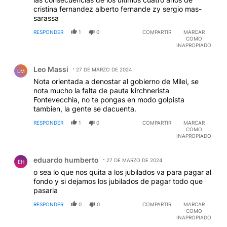
cristina fernandez alberto fernande zy sergio mas-
sarassa
RESPONDER
1
0
COMPARTIR
MARCAR
COMO
INAPROPIADO
Comentario de Leo Massi.
Leo Massi
27 DE MARZO DE 2024
LM
Nota orientada a denostar al gobierno de Milei, se
nota mucho la falta de pauta kirchnerista
Fontevecchia, no te pongas en modo golpista
tambien, la gente se dacuenta.
RESPONDER
1
0
COMPARTIR
MARCAR
COMO
INAPROPIADO
Comentario de eduardo humberto.
eduardo humberto
27 DE MARZO DE 2024
EH
o sea lo que nos quita a los jubilados va para pagar al
fondo y si dejamos los jubilados de pagar todo que
pasaria
RESPONDER
0
0
COMPARTIR
MARCAR
COMO
INAPROPIADO