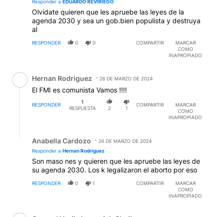
Responder a
EDUARDO REVIRIEGO
Olvidate quieren que les apruebe las leyes de la
agenda 2030 y sea un gob.bien populista y destruya
al
RESPONDER
0
0
COMPARTIR
MARCAR
COMO
INAPROPIADO
Comentario de Hernan Rodriguez.
Hernan Rodriguez
26 DE MARZO DE 2024
El FMI es comunista Vamos !!!!
1
RESPONDER
COMPARTIR
MARCAR
RESPUESTA
2
1
COMO
INAPROPIADO
Respuesta de Anabella Cardozo.
Anabella Cardozo
26 DE MARZO DE 2024
Responder a
Hernan Rodriguez
Son maso nes y quieren que les apruebe las leyes de
su agenda 2030. Los k legalizaron el aborto por eso
RESPONDER
0
1
COMPARTIR
MARCAR
COMO
INAPROPIADO
Comentario de General Vasily Ivanovich Chuikov.