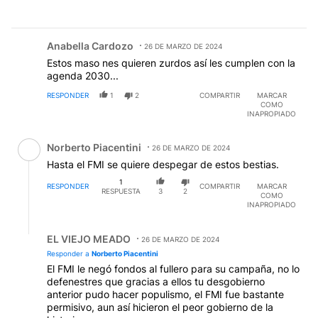
Comentario de Anabella Cardozo.
Anabella Cardozo
26 DE MARZO DE 2024
Estos maso nes quieren zurdos así les cumplen con la
agenda 2030...
RESPONDER
1
2
COMPARTIR
MARCAR
COMO
INAPROPIADO
Comentario de Norberto Piacentini.
Norberto Piacentini
26 DE MARZO DE 2024
Hasta el FMI se quiere despegar de estos bestias.
1
RESPONDER
COMPARTIR
MARCAR
RESPUESTA
3
2
COMO
INAPROPIADO
Respuesta de EL VIEJO MEADO.
EL VIEJO MEADO
26 DE MARZO DE 2024
Responder a
Norberto Piacentini
El FMI le negó fondos al fullero para su campaña, no lo
defenestres que gracias a ellos tu desgobierno
anterior pudo hacer populismo, el FMI fue bastante
permisivo, aun así hicieron el peor gobierno de la