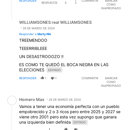
RESPONDER
COMPARTIR
MARCAR
RESPUESTA
5
2
COMO
INAPROPIADO
Respuesta de WILLIAMSONES real WILLIAMSONES.
WILLIAMSONES real WILLIAMSONES
26 DE MARZO DE 2024
Responder a
Marty Nik
TREEMENDOO
TEEERRIBLEEE
UN DESASTROOOZO !!
ES COMO TE QUEDÓ EL BOCA NEGRA EN LAS
ELECCIONES
EDITADO
RESPONDER
1
1
COMPARTIR
MARCAR
COMO
INAPROPIADO
Comentario de Homero Max.
Homero Max
26 DE MARZO DE 2024
Vamos a tener una economía perfecta con un pueblo
empobrecido y 2 o 3 ricos pero entre 2025 y 2027 se
viene otro 2001 pero esta vez supongo que ganara
una izquierda bien definida
EDITADO
1