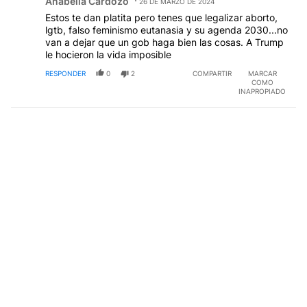
Anabella Cardozo
26 DE MARZO DE 2024
Estos te dan platita pero tenes que legalizar aborto,
lgtb, falso feminismo eutanasia y su agenda 2030...no
van a dejar que un gob haga bien las cosas. A Trump
le hocieron la vida imposible
RESPONDER
0
2
COMPARTIR
MARCAR
COMO
INAPROPIADO