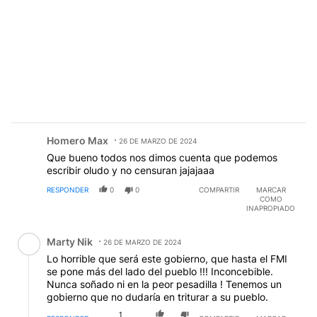
Comentario de Homero Max.
Homero Max
26 DE MARZO DE 2024
Que bueno todos nos dimos cuenta que podemos
escribir oludo y no censuran jajajaaa
RESPONDER
0
0
COMPARTIR
MARCAR
COMO
INAPROPIADO
Comentario de Marty Nik.
Marty Nik
26 DE MARZO DE 2024
Lo horrible que será este gobierno, que hasta el FMI
se pone más del lado del pueblo !!! Inconcebible.
Nunca soñado ni en la peor pesadilla ! Tenemos un
gobierno que no dudaría en triturar a su pueblo.
1