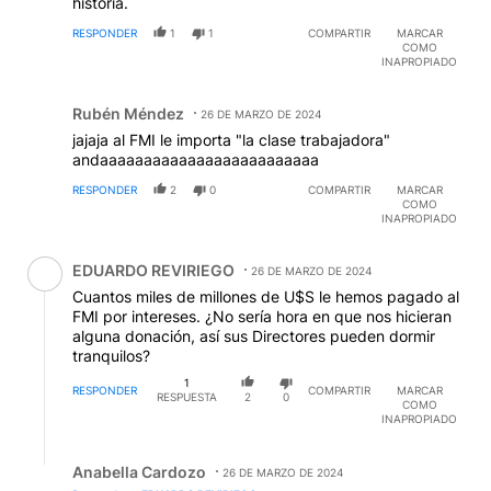
historia.
RESPONDER
1
1
COMPARTIR
MARCAR
COMO
INAPROPIADO
Comentario de Rubén Méndez.
Rubén Méndez
26 DE MARZO DE 2024
jajaja al FMI le importa "la clase trabajadora"
andaaaaaaaaaaaaaaaaaaaaaaaaa
RESPONDER
2
0
COMPARTIR
MARCAR
COMO
INAPROPIADO
Comentario de EDUARDO REVIRIEGO.
EDUARDO REVIRIEGO
26 DE MARZO DE 2024
Cuantos miles de millones de U$S le hemos pagado al
FMI por intereses. ¿No sería hora en que nos hicieran
alguna donación, así sus Directores pueden dormir
tranquilos?
1
RESPONDER
COMPARTIR
MARCAR
RESPUESTA
2
0
COMO
INAPROPIADO
Respuesta de Anabella Cardozo.
Anabella Cardozo
26 DE MARZO DE 2024