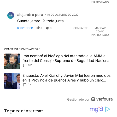
tienen NADA que ver con la Agenda de los medios...
INAPROPIADO
Comentario de alejandro pera.
alejandro pera
19 DE OCTUBRE DE 2022
AP
Cuanta jerarquía toda junta.
RESPONDER
0
0
COMPARTIR
MARCAR
COMO
INAPROPIADO
CONVERSACIONES ACTIVAS
Este listado muestra los artículos con más comentarios en los últim
Un artículo de tendencia con el título "Irán nombró al ideólogo d
Irán nombró al ideólogo del atentado a la AMIA al
frente del Consejo Supremo de Seguridad Nacional
52
Un artículo de tendencia con el título "Encuesta: Axel Kicillof y 
Encuesta: Axel Kicillof y Javier Milei fueron medidos
en la Provincia de Buenos Aires y hubo un claro
ganador
14
Gestionado por