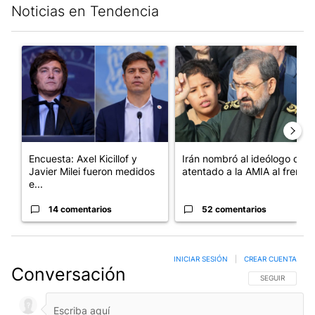
Noticias en Tendencia
Este listado muestra los artículos con más comentarios en los últim
Un artículo de tendencia con el título "Encuesta: Axel Kicillof 
Un artículo de tendencia con e
Encuesta: Axel Kicillof y
Irán nombró al ideólogo del
Javier Milei fueron medidos
atentado a la AMIA al frent...
e...
14 comentarios
52 comentarios
INICIAR SESIÓN
|
CREAR CUENTA
Conversación
SIGA ESTA CO
SEGUIR