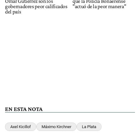
Omar Gutiérrez son los
que la Policía Bonaerense
gobernadores peor calificados
"actuó de la peor manera"
del país
EN ESTA NOTA
Axel Kicillof
Máximo Kirchner
La Plata