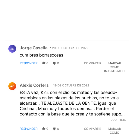
Comentario de Jorge Casella.
Jorge Casella
20 DE OCTUBRE DE 2022
JC
cum bres borrascosas
RESPONDER
0
0
COMPARTIR
MARCAR
COMO
INAPROPIADO
Comentario de Alexis Corfers.
Alexis Corfers
19 DE OCTUBRE DE 2022
AC
ESTA vez, Kici, con el clio los mates y las pseudo-
asambleas en las plazas de los pueblos, no te va a
alcanzar... TE ALEJASTE DE LA GENTE, igual que
Cristina , Maximo y todos los demas.... Perder el
contacto con la base que te crea y te sostiene supone
un doble peligro: por un lado, te crees algo que no sos
Leer mas
dentro de una burbuja de clase y por otro, no
RESPONDER
0
0
COMPARTIR
MARCAR
entendes lo elemental: las realidades urgentes, que no
COMO