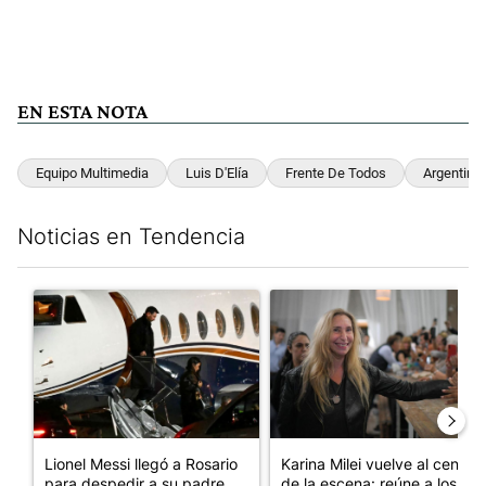
EN ESTA NOTA
Equipo Multimedia
Luis D'Elía
Frente De Todos
Argentina
Noticias en Tendencia
Este listado muestra los artículos con más comentarios en los últim
Un artículo de tendencia con el título "Lionel Messi llegó a Ros
Un artículo de tendencia con e
Lionel Messi llegó a Rosario
Karina Milei vuelve al centro
para despedir a su padre, ...
de la escena: reúne a los...