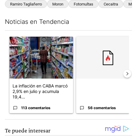
Ramiro Tagliaferro
Moron
Fotomultas
Cecaitra
Mar 
Noticias en Tendencia
Este listado muestra los artículos con más comentarios en los últim
Un artículo de tendencia con el título "La inflación en CABA m
Un artículo de tendencia con e
La inflación en CABA marcó
2,9% en julio y acumula
19,4...
113 comentarios
56 comentarios