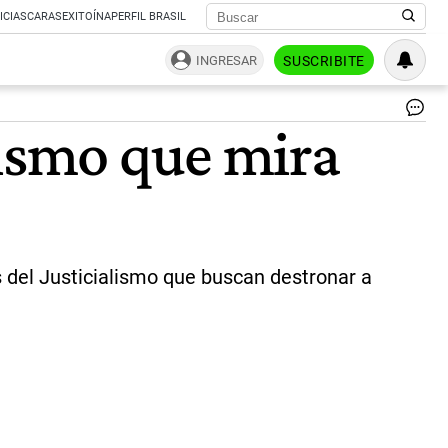
ICIAS
CARAS
EXITOÍNA
PERFIL BRASIL
INGRESAR
SUSCRIBITE
Cri
nismo que mira
Pic
,
Ur
y
Ma
|
Ce
s del Justicialismo que buscan destronar a