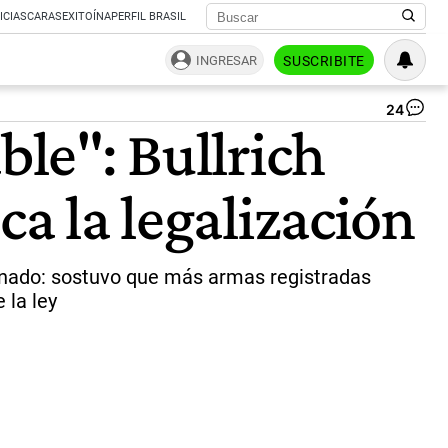
ICIAS
CARAS
EXITOÍNA
PERFIL BRASIL
INGRESAR
SUSCRIBITE
24
Pat
ble": Bullrich
Bul
en
Am
ca la legalización
Su
20
|
Pa
Cua
Senado: sostuvo que más armas registradas
 la ley