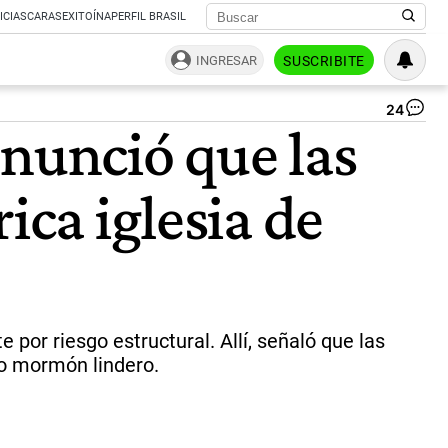
ICIAS
CARAS
EXITOÍNA
PERFIL BRASIL
INGRESAR
SUSCRIBITE
24
Ho
enunció que las
Jo
Ga
Cu
ica iglesia de
dio
un
mi
en
las
af
de
la
 por riesgo estructural. Allí, señaló que las
igl
lo mormón lindero.
de
Sa
Ca
de
Sie