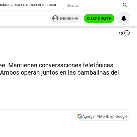
ICIAS
CARAS
EXITOÍNA
PERFIL BRASIL
INGRESAR
SUSCRIBITE
13
Ma
Mac
po
Pa
Te
cree. Mantienen conversaciones telefónicas
|
Ce
. Ambos operan juntos en las bambalinas del
Agregar PERFIL en Google