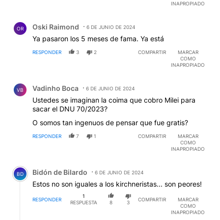
INAPROPIADO
Comentario de Oski Raimond.
Oski Raimond
6 DE JUNIO DE 2024
OR
Ya pasaron los 5 meses de fama. Ya está
RESPONDER
3
2
COMPARTIR
MARCAR
COMO
INAPROPIADO
Comentario de Vadinho Boca.
Vadinho Boca
6 DE JUNIO DE 2024
VB
Ustedes se imaginan la coima que cobro Milei para
sacar el DNU 70/2023?
O somos tan ingenuos de pensar que fue gratis?
RESPONDER
7
1
COMPARTIR
MARCAR
COMO
INAPROPIADO
Comentario de Bidón de BiIardo.
Bidón de BiIardo
6 DE JUNIO DE 2024
BD
Estos no son iguales a los kirchneristas... son peores!
1
RESPONDER
COMPARTIR
MARCAR
RESPUESTA
8
3
COMO
INAPROPIADO