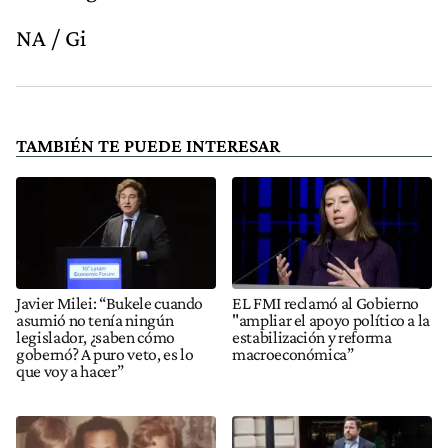
NA / Gi
TAMBIÉN TE PUEDE INTERESAR
Javier Milei: “Bukele cuando
EL FMI reclamó al Gobierno
asumió no tenía ningún
"ampliar el apoyo político a la
legislador, ¿saben cómo
estabilización y reforma
gobernó? A puro veto, es lo
macroeconómica”
que voy a hacer”