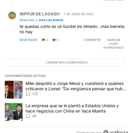
Respuesta de NIPPUR DE LAGASH.
NIPPUR DE LAGASH
7 DE JUNIO DE 2024
ND
Responder a
Jose Luis Gallino
te quedas corto es un burdel de olmedo ..mas berreta
no hay
RESPONDER
2
0
COMPARTIR
MARCAR
COMO
INAPROPIADO
CARGAR MÁS COMENTARIOS
CONVERSACIONES ACTIVAS
Este listado muestra los artículos con más comentarios en los últim
Un artículo de tendencia con el título "Milei despidió a Jorge Mes
Milei despidió a Jorge Messi y cuestionó a quienes
criticaron a Lionel: “Da vergüenza pensar que hubo
anti-Messi”
122
Un artículo de tendencia con el título "La empresa que se le pla
La empresa que se le plantó a Estados Unidos y
hace negocios con China en Vaca Muerta
26
Gestionado por