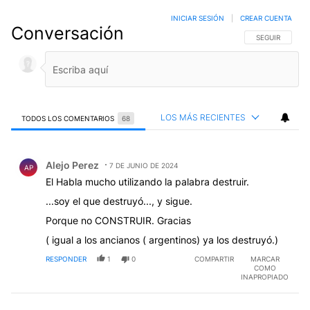
INICIAR SESIÓN
|
CREAR CUENTA
Conversación
SIGA ESTA CO
SEGUIR
LOS MÁS RECIENTES
TODOS LOS COMENTARIOS
68
Todos los comentarios
Comentario de Alejo Perez.
Alejo Perez
7 DE JUNIO DE 2024
AP
El Habla mucho utilizando la palabra destruir.
...soy el que destruyó..., y sigue.
Porque no CONSTRUIR. Gracias
( igual a los ancianos ( argentinos) ya los destruyó.)
RESPONDER
1
0
COMPARTIR
MARCAR
COMO
INAPROPIADO