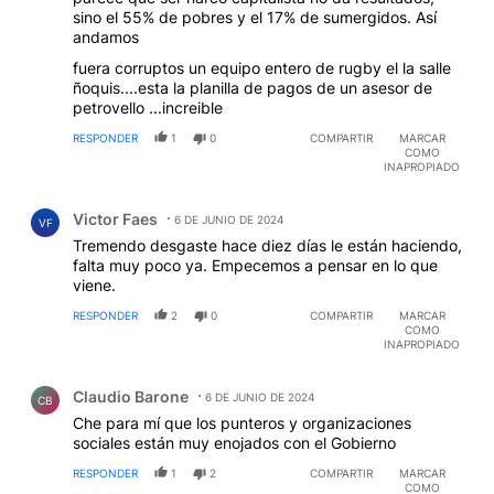
sino el 55% de pobres y el 17% de sumergidos. Así
andamos
fuera corruptos un equipo entero de rugby el la salle
ñoquis....esta la planilla de pagos de un asesor de
petrovello ...increible
RESPONDER
1
0
COMPARTIR
MARCAR
COMO
INAPROPIADO
Comentario de Victor Faes.
Victor Faes
6 DE JUNIO DE 2024
VF
Tremendo desgaste hace diez días le están haciendo,
falta muy poco ya. Empecemos a pensar en lo que
viene.
RESPONDER
2
0
COMPARTIR
MARCAR
COMO
INAPROPIADO
Comentario de Claudio Barone.
Claudio Barone
6 DE JUNIO DE 2024
CB
Che para mí que los punteros y organizaciones
sociales están muy enojados con el Gobierno
RESPONDER
1
2
COMPARTIR
MARCAR
COMO