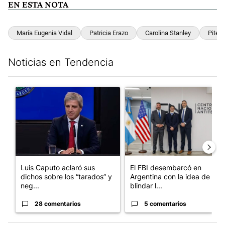
EN ESTA NOTA
María Eugenia Vidal
Patricia Erazo
Carolina Stanley
Piter
Noticias en Tendencia
Este listado muestra los artículos con más comentarios en los últim
Un artículo de tendencia con el título "Luis Caputo aclaró sus 
Un artículo de tendencia con el
Luis Caputo aclaró sus
El FBI desembarcó en
dichos sobre los “tarados” y
Argentina con la idea de
neg...
blindar l...
28 comentarios
5 comentarios