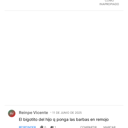
COMO
INAPROPIADO
Comentario de Reinpe Vicente.
Reinpe Vicente
11 DE JUNIO DE 2025
RV
El bigotito del hijo q ponga las barbas en remojo
RESPONDER
0
1
COMPARTIR
MARCAR