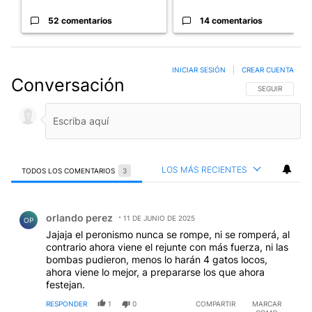
52 comentarios
14 comentarios
INICIAR SESIÓN
|
CREAR CUENTA
Conversación
SIGA ESTA CO
SEGUIR
LOS MÁS RECIENTES
TODOS LOS COMENTARIOS
3
Todos los comentarios
Comentario de orlando perez.
orlando perez
11 DE JUNIO DE 2025
OP
Jajaja el peronismo nunca se rompe, ni se romperá, al
contrario ahora viene el rejunte con más fuerza, ni las
bombas pudieron, menos lo harán 4 gatos locos,
ahora viene lo mejor, a prepararse los que ahora
festejan.
RESPONDER
1
0
COMPARTIR
MARCAR