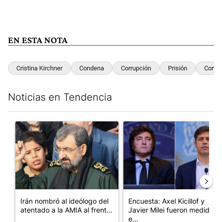
EN ESTA NOTA
Cristina Kirchner
Condena
Corrupción
Prisión
Corte
Noticias en Tendencia
Este listado muestra los artículos con más comentarios en los últim
Un artículo de tendencia con el título "Irán nombró al ideólog
Un artículo de tendencia con e
Irán nombró al ideólogo del
Encuesta: Axel Kicillof y
atentado a la AMIA al frent...
Javier Milei fueron medidos
e...