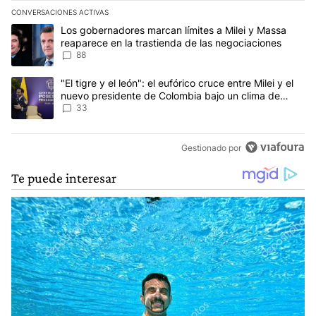
CONVERSACIONES ACTIVAS
Este listado muestra los artículos con más comentarios en los últim
Un artículo de tendencia con el título "Los gobernadores marcan l
Los gobernadores marcan límites a Milei y Massa
reaparece en la trastienda de las negociaciones
88
Un artículo de tendencia con el título ""El tigre y el león": el eu
"El tigre y el león": el eufórico cruce entre Milei y el
nuevo presidente de Colombia bajo un clima de
máxima tensión
33
Gestionado por