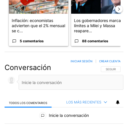
Inflación: economistas
Los gobernadores marcan
advierten que el 2% mensual
límites a Milei y Massa
se c...
reapare...
5 comentarios
88 comentarios
INICIAR SESIÓN
|
CREAR CUENTA
Conversación
SIGA ESTA CO
SEGUIR
LOS MÁS RECIENTES
TODOS LOS COMENTARIOS
Todos los comentarios
Inicie la conversación