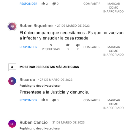
RESPONDER
2
0
COMPARTIR
MARCAR
COMO
INAPROPIADO
Comentario de Ruben Riquelme.
Ruben Riquelme
27 DE MARZO DE 2023
RR
El único amparo que necesitamos . Es que no vuelvan
a infectar y ensuciar la casa rosada
5
RESPONDER
COMPARTIR
MARCAR
RESPUESTAS
3
2
COMO
INAPROPIADO
3 respuestas más antiguas
MOSTRAR RESPUESTAS MÁS ANTIGUAS
3
Respuesta de Ricardo .
Ricardo
27 DE MARZO DE 2023
RI
Replying to deactivated user
Presentese a la Justicia y denuncie.
RESPONDER
0
0
COMPARTIR
MARCAR
COMO
INAPROPIADO
Respuesta de Ruben Cancio.
Ruben Cancio
31 DE MARZO DE 2023
RC
Replying to deactivated user