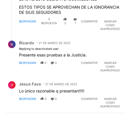
ESTOS TIPOS SE APROVECHAN DE LA IGNORANCIA
DE SIUS SEGUIDORES
1
RESPONDER
COMPARTIR
MARCAR
RESPUESTA
3
1
COMO
INAPROPIADO
Respuesta de Ricardo .
Ricardo
27 DE MARZO DE 2023
RI
Replying to deactivated user
Presente esas pruebas a la Justicia.
RESPONDER
0
0
COMPARTIR
MARCAR
COMO
INAPROPIADO
Comentario de Jesus Fava.
Jesus Fava
27 DE MARZO DE 2023
JF
Lo ùnico razonable q presentan!!!!!
RESPONDER
0
0
COMPARTIR
MARCAR
COMO
INAPROPIADO