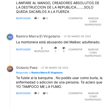
LAWFARE AL MANGO, CREADORES ABSOLUTOS DE
LA DESTRUCCION DE LA REPUBLICA........SOLO
QUEDA SACARLOS A LA FUERZA
RESPONDER
1
0
COMPARTIR
MARCAR
COMO
INAPROPIADO
Comentario de Ramiro Marra El Virgotario.
Ramiro Marra El Virgotario
27 DE MARZO DE 2023
RM
La montonera está abusando del Malbec adulterado.
2
RESPONDER
COMPARTIR
MARCAR
RESPUESTAS
2
0
COMO
INAPROPIADO
Respuesta de Octavio Paez.
Octavio Paez
27 DE MARZO DE 2023
OP
Responder a
Ramiro Marra El Virgotario
Te fuiste al la banquina . No podés usar como burla, la
enfermedad o adiccion de una persona. Te aclaro que
YO TAMPOCO ME LA FUMO.
RESPONDER
0
0
COMPARTIR
MARCAR
COMO
INAPROPIADO
Respuesta de Colimba Prefectura.