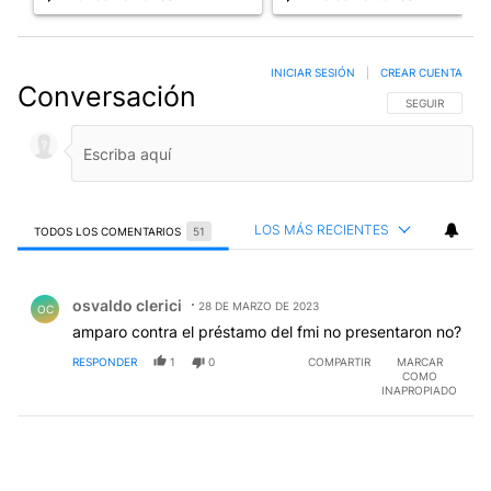
INICIAR SESIÓN
|
CREAR CUENTA
Conversación
SIGA ESTA CO
SEGUIR
LOS MÁS RECIENTES
TODOS LOS COMENTARIOS
51
Todos los comentarios
Comentario de osvaldo clerici.
osvaldo clerici
28 DE MARZO DE 2023
OC
amparo contra el préstamo del fmi no presentaron no?
RESPONDER
1
0
COMPARTIR
MARCAR
COMO
INAPROPIADO