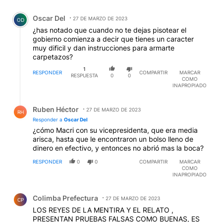
Comentario de Oscar Del.
Oscar Del
27 DE MARZO DE 2023
OD
¿has notado que cuando no te dejas pisotear el
gobierno comienza a decir que tienes un caracter
muy dificil y dan instrucciones para armarte
carpetazos?
1
RESPONDER
COMPARTIR
MARCAR
RESPUESTA
0
0
COMO
INAPROPIADO
Respuesta de Ruben Héctor.
Ruben Héctor
27 DE MARZO DE 2023
RH
Responder a
Oscar Del
¿cómo Macri con su vicepresidenta, que era media
arisca, hasta que le encontraron un bolso lleno de
dinero en efectivo, y entonces no abrió mas la boca?
RESPONDER
0
0
COMPARTIR
MARCAR
COMO
INAPROPIADO
Comentario de Colimba Prefectura.
Colimba Prefectura
27 DE MARZO DE 2023
CP
LOS REYES DE LA MENTIRA Y EL RELATO ,
PRESENTAN PRUEBAS FALSAS COMO BUENAS, ES