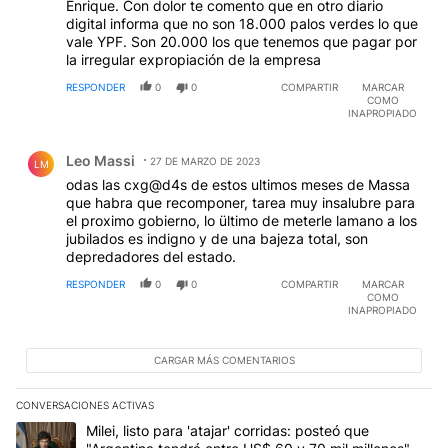
Enrique. Con dolor te comento que en otro diario
digital informa que no son 18.000 palos verdes lo que
vale YPF. Son 20.000 los que tenemos que pagar por
la irregular expropiación de la empresa
RESPONDER
0
0
COMPARTIR
MARCAR
COMO
INAPROPIADO
Comentario de Leo Massi.
Leo Massi
27 DE MARZO DE 2023
LM
odas las cxg@d4s de estos ultimos meses de Massa
que habra que recomponer, tarea muy insalubre para
el proximo gobierno, lo ültimo de meterle lamano a los
jubilados es indigno y de una bajeza total, son
depredadores del estado.
RESPONDER
0
0
COMPARTIR
MARCAR
COMO
INAPROPIADO
CARGAR MÁS COMENTARIOS
CONVERSACIONES ACTIVAS
Este listado muestra los artículos con más comentarios en los últim
Un artículo de tendencia con el título "Milei, listo para 'atajar' c
Milei, listo para 'atajar' corridas: posteó que