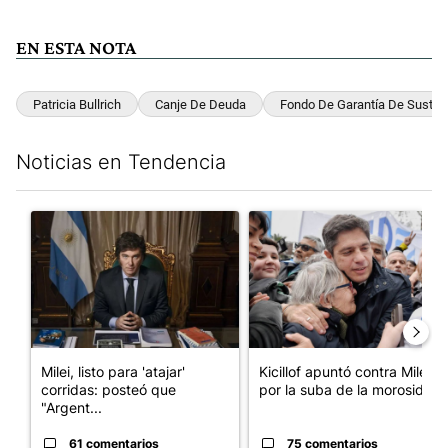
EN ESTA NOTA
Patricia Bullrich
Canje De Deuda
Fondo De Garantía De Sustent
Noticias en Tendencia
Este listado muestra los artículos con más comentarios en los últim
Un artículo de tendencia con el título "Milei, listo para 'atajar
Un artículo de tendencia con el
Milei, listo para 'atajar'
Kicillof apuntó contra Milei
corridas: posteó que
por la suba de la morosida...
"Argent...
61 comentarios
75 comentarios