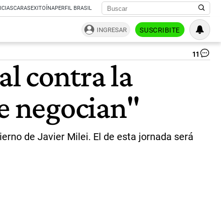
ICIAS
CARAS
EXITOÍNA
PERFIL BRASIL
INGRESAR
SUSCRIBITE
11
La
al contra la
CG
co
a
se negocian"
un
pa
ge
pa
est
ierno de Javier Milei. El de esta jornada será
ju
19
de
feb
en
co
de
la
re