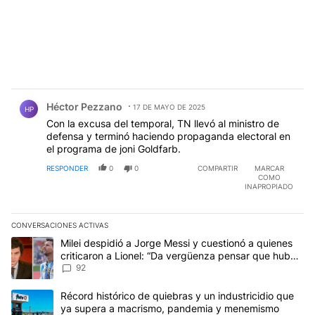
Comentario de Héctor Pezzano.
Héctor Pezzano
17 DE MAYO DE 2025
HP
Con la excusa del temporal, TN llevó al ministro de
defensa y terminó haciendo propaganda electoral en
el programa de joni Goldfarb.
RESPONDER
0
0
COMPARTIR
MARCAR
COMO
INAPROPIADO
CONVERSACIONES ACTIVAS
Este listado muestra los artículos con más comentarios en los últim
Un artículo de tendencia con el título "Milei despidió a Jorge Mes
Milei despidió a Jorge Messi y cuestionó a quienes
criticaron a Lionel: “Da vergüenza pensar que hubo
anti-Messi”
92
Un artículo de tendencia con el título "Récord histórico de quie
Récord histórico de quiebras y un industricidio que
ya supera a macrismo, pandemia y menemismo