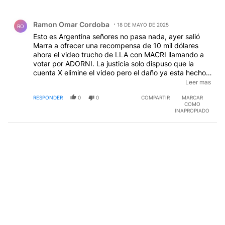
Todos los comentarios
Comentario de Ramon Omar Cordoba.
Ramon Omar Cordoba
18 DE MAYO DE 2025
RO
Esto es Argentina señores no pasa nada, ayer salió
Marra a ofrecer una recompensa de 10 mil dólares
ahora el video trucho de LLA con MACRI llamando a
votar por ADORNI. La justicia solo dispuso que la
cuenta X elimine el video pero el daño ya esta hecho.
Eso es un fraude electoral, hay que investigar, imputar
Leer mas
al jefe de campaña de la LLA y procesarlo. Asi
RESPONDER
0
0
COMPARTIR
MARCAR
despues quieren ficha limpia, claro si la justicia contra
COMO
ellos no actúa.
INAPROPIADO