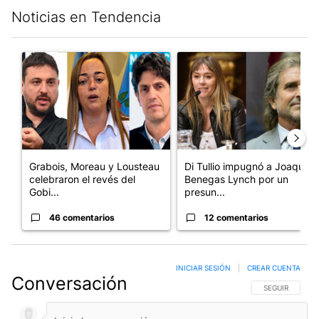
Noticias en Tendencia
Este listado muestra los artículos con más comentarios en los últim
Un artículo de tendencia con el título "Grabois, Moreau y Loust
Un artículo de tendencia con e
Grabois, Moreau y Lousteau
Di Tullio impugnó a Joaquín
celebraron el revés del
Benegas Lynch por un
Gobi...
presun...
46 comentarios
12 comentarios
INICIAR SESIÓN
|
CREAR CUENTA
Conversación
SIGA ESTA CO
SEGUIR