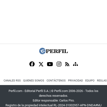
CANALES RSS
QUIENES SOMOS
CONTÁCTENOS
PRIVACIDAD
EQUIPO
REGLAS
Perfil.com - Editorial Perfil S.A.
| © Perfil.com 2006-2026 - Todos los
derechos reservados.
Editor responsable: Carlos Piro.
Registro de la propiedad intelectual RL-2024-31002957-APN-DNDA#MJ