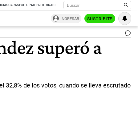
ICIAS
CARAS
EXITOÍNA
PERFIL BRASIL
INGRESAR
SUSCRIBITE
Ale
ández superó a
en
el
bú
del
Fre
de
To
|
el 32,8% de los votos, cuando se lleva escrutado
DP