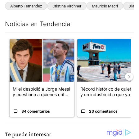
Alberto Fernandez
Cristina Kirchner
Mauricio Macri
Diario
Noticias en Tendencia
Este listado muestra los artículos con más comentarios en los últim
Un artículo de tendencia con el título "Milei despidió a Jorge 
Un artículo de tendencia con 
Milei despidió a Jorge Messi
Récord histórico de quiebras
y cuestionó a quienes crit...
y un industricidio que ya ...
84 comentarios
23 comentarios