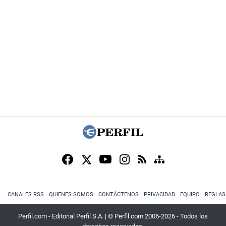
CANALES RSS
QUIENES SOMOS
CONTÁCTENOS
PRIVACIDAD
EQUIPO
REGLAS
Perfil.com - Editorial Perfil S.A.
| © Perfil.com 2006-2026 - Todos los