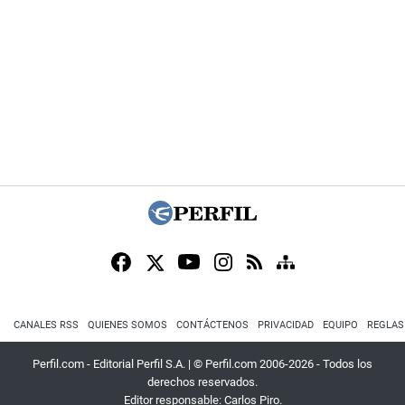
CANALES RSS
QUIENES SOMOS
CONTÁCTENOS
PRIVACIDAD
EQUIPO
REGLAS
Perfil.com - Editorial Perfil S.A.
| © Perfil.com 2006-2026 - Todos los
derechos reservados.
Editor responsable: Carlos Piro.