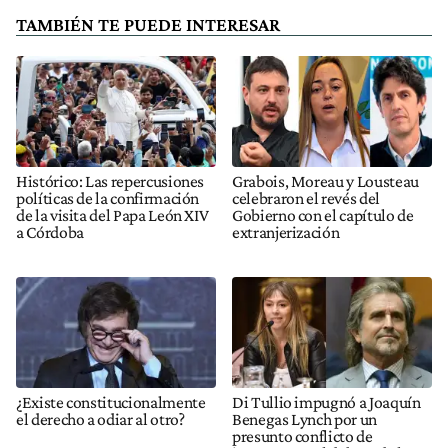
TAMBIÉN TE PUEDE INTERESAR
Histórico: Las repercusiones
Grabois, Moreau y Lousteau
políticas de la confirmación
celebraron el revés del
de la visita del Papa León XIV
Gobierno con el capítulo de
a Córdoba
extranjerización
¿Existe constitucionalmente
Di Tullio impugnó a Joaquín
el derecho a odiar al otro?
Benegas Lynch por un
presunto conflicto de