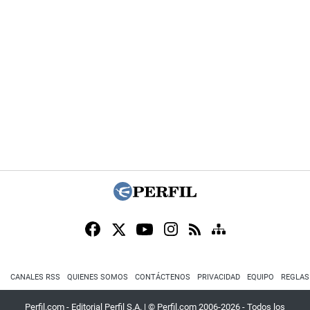
CANALES RSS
QUIENES SOMOS
CONTÁCTENOS
PRIVACIDAD
EQUIPO
REGLAS
Perfil.com - Editorial Perfil S.A.
| © Perfil.com 2006-2026 - Todos los