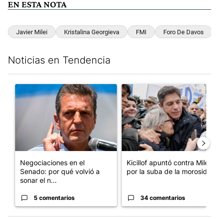
EN ESTA NOTA
Javier Milei
Kristalina Georgieva
FMI
Foro De Davos
Noticias en Tendencia
Este listado muestra los artículos con más comentarios en los últim
Un artículo de tendencia con el título "Negociaciones en el Se
Un artículo de tendencia con el
Negociaciones en el
Kicillof apuntó contra Milei
Senado: por qué volvió a
por la suba de la morosida...
sonar el n...
5 comentarios
34 comentarios