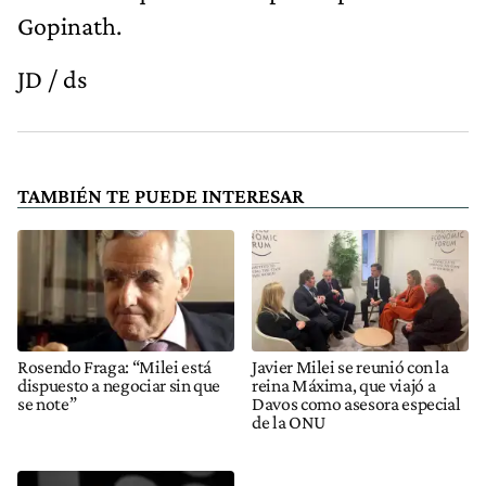
Gopinath.
JD / ds
TAMBIÉN TE PUEDE INTERESAR
Rosendo Fraga: “Milei está
Javier Milei se reunió con la
dispuesto a negociar sin que
reina Máxima, que viajó a
se note”
Davos como asesora especial
de la ONU