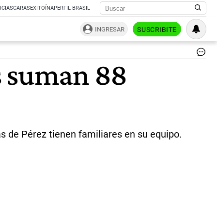
ICIAS
CARAS
EXITOÍNA
PERFIL BRASIL
INGRESAR
SUSCRIBITE
Se
s suman 88
de
la
Na
|
NA
as de Pérez tienen familiares en su equipo.