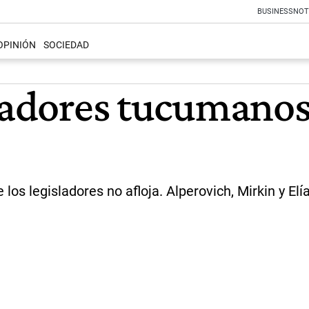
BUSINESS
NOT
OPINIÓN
SOCIEDAD
enadores tucumano
los legisladores no afloja. Alperovich, Mirkin y Elí