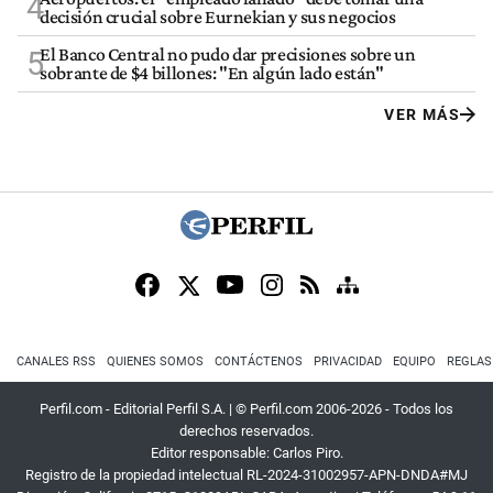
4
decisión crucial sobre Eurnekian y sus negocios
El Banco Central no pudo dar precisiones sobre un
5
sobrante de $4 billones: "En algún lado están"
VER MÁS
CANALES RSS
QUIENES SOMOS
CONTÁCTENOS
PRIVACIDAD
EQUIPO
REGLAS
Perfil.com - Editorial Perfil S.A.
| © Perfil.com 2006-2026 - Todos los
derechos reservados.
Editor responsable: Carlos Piro.
Registro de la propiedad intelectual RL-2024-31002957-APN-DNDA#MJ