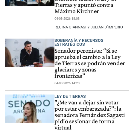
Tierras y apuntó contra
Máximo Kirchner
04-08-2026 18:08
REGINA GIANNASI Y JULIÁN D'IMPERIO
SOBERANÍA Y RECURSOS
ESTRATÉGICOS
Senador peronista: “Si se
aprueba el cambio a la Ley
de Tierras se podrán vender
glaciares y zonas
fronterizas”
04-08-2026 14:20
LEY DE TIERRAS
"¿Me van a dejar sin votar
por estar embarazada?": la
senadora Fernández Sagasti
pidió sesionar de forma
virtual