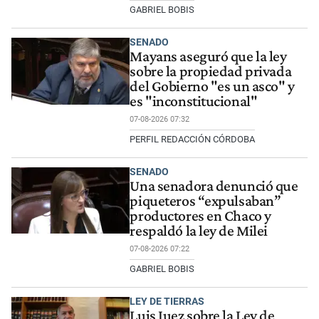
GABRIEL BOBIS
SENADO
Mayans aseguró que la ley
sobre la propiedad privada
del Gobierno "es un asco" y
es "inconstitucional"
07-08-2026 07:32
PERFIL REDACCIÓN CÓRDOBA
SENADO
Una senadora denunció que
piqueteros “expulsaban”
productores en Chaco y
respaldó la ley de Milei
07-08-2026 07:22
GABRIEL BOBIS
LEY DE TIERRAS
Luis Juez sobre la Ley de