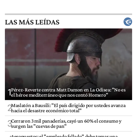
LAS MÁS LEÍDAS
Pérez-Reverte contra Matt Damon en La Odisea: "No es
1
el héroe mediterráneo que nos contó Homero"
Maslatón a Bausili: "El país dirigido por ustedes avanza
2
hacia el desastre económico total"
Cerraron 3 mil panaderías, cayó un 60% el consumo y
3
surgen las "cuevas de pan"
Aeropuertos: el "empleado fallado" debe tomar una