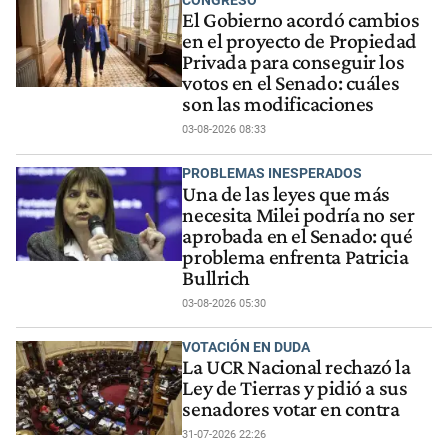
El Gobierno acordó cambios
en el proyecto de Propiedad
Privada para conseguir los
votos en el Senado: cuáles
son las modificaciones
03-08-2026 08:33
PROBLEMAS INESPERADOS
Una de las leyes que más
necesita Milei podría no ser
aprobada en el Senado: qué
problema enfrenta Patricia
Bullrich
03-08-2026 05:30
VOTACIÓN EN DUDA
La UCR Nacional rechazó la
Ley de Tierras y pidió a sus
senadores votar en contra
31-07-2026 22:26