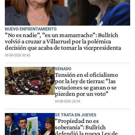
NUEVO ENFRENTAMIENTO
"No es nadie", "es un mamarracho": Bullrich
volvió a cruzar a Villarruel por la polémica
decisión que acaba de tomar la vicepresidenta
05-08-2026 00:45
SENADO
Tensión en el oficialismo
por la ley de tierras: "las
votaciones se ganan o se
pierden por un voto"
04-08-2026 20:04
SE TRATA EN JUEVES
"Propiedad no es
soberanía": Bullrich
defendió la nueva Ley de