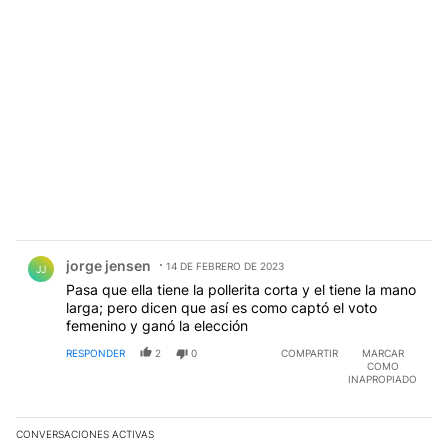
Comentario de jorge jensen.
jorge jensen
14 DE FEBRERO DE 2023
JJ
Pasa que ella tiene la pollerita corta y el tiene la mano
larga; pero dicen que así es como captó el voto
femenino y ganó la elección
RESPONDER
2
0
COMPARTIR
MARCAR
COMO
INAPROPIADO
CONVERSACIONES ACTIVAS