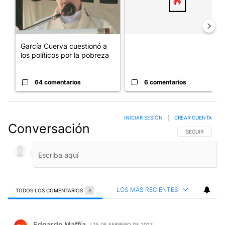
García Cuerva cuestionó a
los políticos por la pobreza
64 comentarios
6 comentarios
INICIAR SESIÓN
|
CREAR CUENTA
Conversación
SIGA ESTA CO
SEGUIR
LOS MÁS RECIENTES
TODOS LOS COMENTARIOS
8
Todos los comentarios
Comentario de Edgardo Maffía.
Edgardo Maffía
15 DE FEBRERO DE 2023